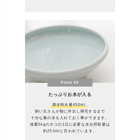
Point 03
たっぷりお水が入る
満水時水量450ml
。
飼い主さんが朝に外出し帰宅するまで
十分な量の水を入れておく事ができます。
体重5kgのネコの1日に必要な水分摂取量は
約253mlと言われています。