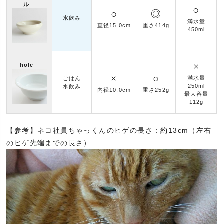
ル
○
○
◎
水飲み
満水量
直径15.0cm
重さ414g
450ml
×
hole
×
○
満水量
ごはん
250ml
水飲み
内径10.0cm
重さ252g
最大容量
112g
【参考】ネコ社員ちゃっくんのヒゲの長さ：約13cm（左右
のヒゲ先端までの長さ）