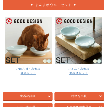
▼ まんまボウル セット ▼
ごはんM・水飲み
ごはん・水飲み
食器セット
食器台セット
食器の詳細
特徴を比較
シーン別で選ぶ
おすすめの食器台