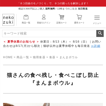
「ネコ目線のモノづくり」で、ネコの困ったを解決します！
税込5,500円以上ご購入
送料無料
/
13時までのご注文
当日発送
商品一覧
登録/ログイン
定期カート
通常カート
メニュー
＜ 夏季休業のお知らせ ＞
休業日：8/13（木）～ 8/16（日）｜お問い
合わせは8/17(月)から順次｜猫砂以外は夏季休暇中も毎日発送
≫詳細
HOME
商品一覧
猫用食器
食器
まんまボウル
猫さんの食べ残し・食べこぼし防止
『まんまボウル』