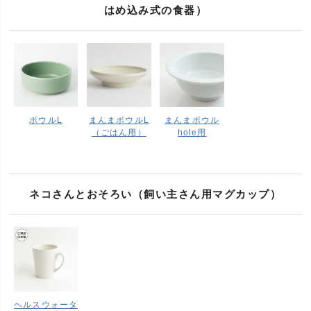
はめ込み式の食器）
ボウルL
まんまボウルL
まんまボウル
（ごはん用）
hole用
ネコさんとおそろい（飼い主さん用マグカップ）
ヘルスウォータ