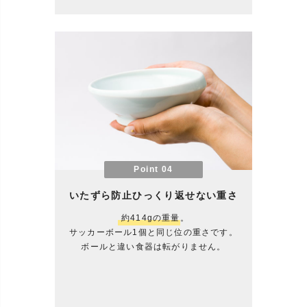
Point 04
いたずら防止ひっくり返せない重さ
約414gの重量
。
サッカーボール1個と同じ位の重さです。
ボールと違い食器は転がりません。