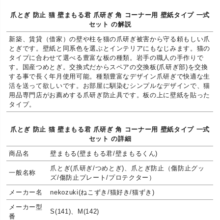
爪とぎ 防止 猫 壁まもる君 爪研ぎ 角 コーナー用 壁紙タイプ 一式
セット の解説
新築、賃貸（借家）の壁や柱を猫の爪研ぎ被害から守る頼もしい爪
とぎです。壁紙と同系色を選ぶとインテリアにもなじみます。猫の
タイプに合わせて選べる豊富な板の種類。岩手の職人の手作りで
す。国産つめとぎ。交換式だからスペアの交換板(爪研ぎ部)を交換
する事で長く年月使用可能。種類豊富なデザイン爪研ぎで快適な生
活を送って欲しいです。お部屋に馴染むシンプルなデザインで、猫
用品専門店がお薦めする爪研ぎ防止具です。板の上に壁紙を貼った
タイプ。
爪とぎ 防止 猫 壁まもる君 爪研ぎ 角 コーナー用 壁紙タイプ 一式
セット の詳細
商品名
壁まもる(壁まもる君/壁まもるくん)
爪とぎ(爪研ぎ/つめとぎ)、爪とぎ防止（傷防止グッ
一般名称
ズ/傷防止プレート/プロテクター）
メーカー名
nekozuki(ねこずき/猫好き/猫ずき)
メーカー型
S(141)、M(142)
番