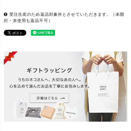
所や、壁の角でも丸くデザインされている所。(猫に
ご注意くだ
よって削られて丸くなった様なところは『壁まも
さい
受注生産のため返品対象外とさせていただきます。（未開
る』がカバーできる範囲であれば大丈夫です)・凹凸
封・未使用も返品不可）
がデザインされた壁。・画鋲(押ピン)が刺さらない
壁。・土壁のように、壁面がもろい壁。
受注生産のため返品・交換はお受けしておりませ
ん。ご了承ください。
本来の用途以外でのご使用はしないでください。火
気には近づけないで下さい。「コーナー用」「三面
用」は、猫の爪研ぎくらいでは壁から外れません
が、人が無理な力をかけたり、お子様がイタズラを
安全上のお
すると、ピン留めベース ごと外れる場合がありま
知らせ
す。 その場合、画鋲の針がむき出しになります ので
十分ご注意下さい。 念のため、3歳未満の小さいお子
様が自由に行動できる所で保護者の監視が行き届か
ない場所には、設置なさらないで下さい。
「壁まもる」はどの製品も、画鋲で簡単に取り付け
ができます(画鋲付)。爪とぎ被害を受けたボロボロの
壁も、「壁まもる」を付ければスッキリきれいに。
木や布の自然な風合は、お部屋の雰囲気を損ないま
機能
せん（目立たない/スリム）。木は、木目のきれいな