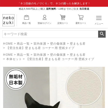
「ネコ目線のモノづくり」で、ネコの困ったを解決します！
税込5,500円以上ご購入
送料無料
/
13時までのご注文
当日発送
商品一覧
登録/ログイン
定期カート
通常カート
メニュー
HOME
商品一覧
室内保護
壁の傷保護
壁まもる君
【受注生産】壁まもる君 コーナー用 壁紙タイプ
HOME
商品一覧
室内保護
壁の傷保護
壁まもる君
本体セット
【受注生産】壁まもる君 コーナー用 壁紙タイプ