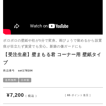
ボロボロの壁紙や柱が5分で変身。画びょうで留めるから設置
痕が目立たず賃貸でも安心。新築の傷ガードにも
【受注生産】壁まもる君 コーナー用 壁紙タイ
プ
商品番号
set178104
送料無料
日本製
¥
7,200
[
65
ポイント進呈 ]
税込