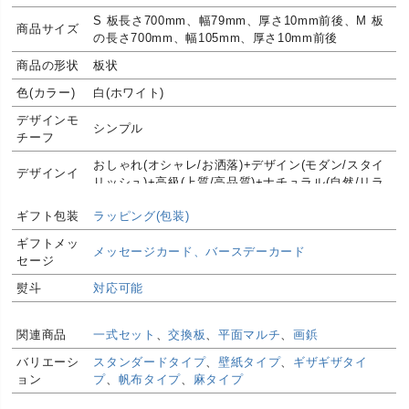
S 板長さ700mm、幅79mm、厚さ10mm前後、M 板
商品サイズ
の長さ700mm、幅105mm、厚さ10mm前後
商品の形状
板状
色(カラー)
白(ホワイト)
デザインモ
シンプル
チーフ
おしゃれ(オシャレ/お洒落)+デザイン(モダン/スタイ
デザインイ
リッシュ)+高級(上質/高品質)+ナチュラル(自然/リラ
メージ
ックス)
ギフト包装
ラッピング(包装)
生産国
日本製(国産)
ギフトメッ
メッセージカード、バースデーカード
自然の木を使っているため壁まもる君は木目の個性
セージ
品質に関し
が一つ一つ異なります。そのため、この世の中に1つ
熨斗
対応可能
て
として同じものはありません。自然が生み出した、
やさしく味わい深い木目模様をお楽しみください。
下記の部分には取り付けができませんので、ご注意
関連商品
一式セット
、
交換板
、
平面マルチ
、
画鋲
下さい。・壁の幅が狭い場合。 ・壁の角(コーナー)
バリエーシ
スタンダードタイプ
、
壁紙タイプ
、
ギザギザタイ
以外の場所。 ・丸みを帯びたコーナー部分。・コー
ョン
プ
、
帆布タイプ
、
麻タイプ
ナーが直角でない場所。(ほぼ直角であれば大丈夫で
す)・「コーナー用」「三面用」は、壁の角以外の場