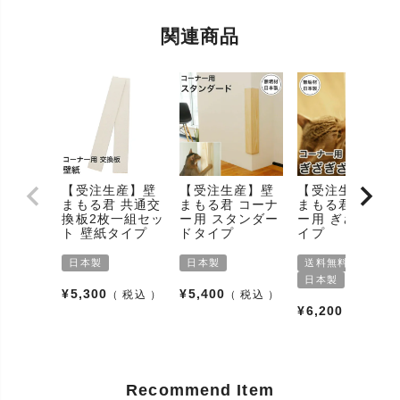
岩手・秋田県産の杉板※を使っています。(※材質の
似たサワラ材が混じる場合もあります。)クロスを張
関連商品
り替えるより安価で簡単、実用的です。板の長さは
70cm。ほとんどの猫に対応できます。
ボロボロの壁あきらめないで!リフォーム級の
Before&After!nekozuki販売の壁まもる君は、岩手の
職人の手作りです。猫の「爪を研ぎたい」という野
特徴
生の本能を「ガリガリしちゃダメ!」と抑え付けるこ
となく自由に発揮させることをメインとしていま
す。猫さんも怒られることなく気持ちよく快適に過
ごすことが出来ます。
【受注生産】壁
【受注生産】壁
【受注生産】壁
まもる君 共通交
まもる君 コーナ
まもる君 コーナ
爪とぎ防止(対策/壁保護/柱保護/傷つかない/家を傷つ
用途
換板2枚一組セッ
ー用 スタンダー
ー用 ぎざぎざタ
けない/貼るだけ/賃貸対応)、傷(ひっかき)、カバー
ト 壁紙タイプ
ドタイプ
イプ
お手入れ方
爪とぎ屑をはたきや掃除機等で取り除いてくださ
日本製
日本製
送料無料
法
い。
日本製
¥
5,300
¥
5,400
税込
税込
ケアする部
爪(つめ/巻き爪/深爪)、ネイル
¥
6,200
税込
分
使用方法
付属の取扱説明書に従い設置してください。
使用場所
室内 壁(壁面/壁面コーナー/壁の角)、柱
Recommend Item
岩手県産杉材またはサワラ材（国産素材）、壁紙、