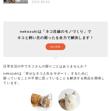
2022.06.03
ペット)
鼻が低い短頭種の猫種から黒猫(クロネコ)、茶トラ
(虎猫)、白猫、三毛猫(みけねこ、ミケ)、ハチワレ、
サビ猫(錆び猫)、スコティッシュ(スコティッシュフ
猫種
ォールド、スコティッシュフォールドロング)、アメ
リカンショートヘア、雑種猫(ミックス)、短毛種、長
nekozukiは「ネコ目線のモノづくり」で
毛種などすべての猫種
ネコと飼い主の困ったを全力で解決します！
体の大きさ
小型、中型、大型
CLICK
猫の年齢
子猫、成猫、高齢猫(老猫/シニア猫/年寄り猫)
当店の壁まもるはプレゼントにも好評です。
プレゼント(贈り物、プチギフト、ギフト)にオススメ
です。誕生日(バースデー)、クリスマス、お正月(お
日常生活の中でネコさんの困りごとはありませんか？
イベント
年賀)、猫の日、長寿、内祝い、引越し祝い(引越祝
nekozukiは「幸せなネコ人生をサポート」するために
い)、出産祝い、お見舞いなど。お気軽にお問い合わ
困っていることや不便に思っていることを解決する商品を開発し
せください。
ています。
日頃抱えているお悩みやあったらいいなをサポート
する企画『ネコさんとの暮らしの大辞典』ランキン
特集
グ常連の人気商品、福袋、セットなど。安い、お得
が一番ではなくネコさんとの暮らしに役立つ商品を
あつめました。