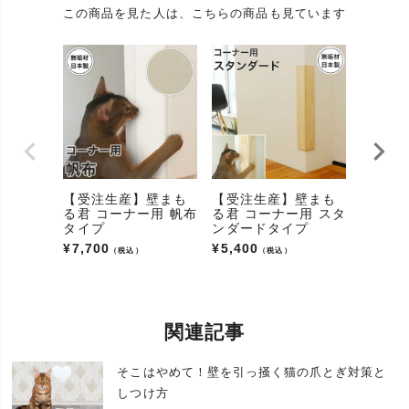
素材
固定フレーム、画鋲、マジックテープ
この商品を見た人は、こちらの商品も見ています
パッケージ
箱
タイプ
パッケージ
1
商品数
配送
宅配便
送料
お届け先の地域により異なります。
お手入れ用品、ケア(ケア用品/ケアグッズ)、グルー
カテゴリ
【受注生産】壁まも
【受注生産】壁まも
【受注
ミング(マーキング)、しつけ
る君 コーナー用 帆布
る君 コーナー用 スタ
ルチ君
タイプ
ンダードタイプ
猫用品(ネコ用品、ねこ用品)、猫グッズ(ネコグッ
¥
8,800
ズ、ねこグッズ、猫goods、キャットグッズ、愛猫グ
¥
7,700
¥
5,400
（税込）
（税込）
ッズ)、猫雑貨(ネコ雑貨、ねこ雑貨、猫雑貨屋)、猫
大分類
アイテム(ネコアイテム、ねこアイテム)、猫用具(ネ
コ用具、ねこ用具)、ペット用品(ペットグッズ、ペッ
トグッズショップ、ペットアイテム、ペット雑貨)、
関連記事
商品(アイテム、小物、インテリア)
販売
通販(ネットショップ)、カタログ、専門店
そこはやめて！壁を引っ掻く猫の爪とぎ対策と
対象の動物
しつけ方
(アニマル/
猫、ねこ、ネコ、愛猫、キャット