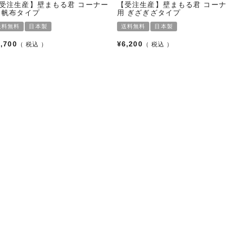
受注生産】壁まもる君 コーナー
【受注生産】壁まもる君 コー
 帆布タイプ
用 ぎざぎざタイプ
送料無料
日本製
送料無料
日本製
7,700
¥
6,200
税込
税込