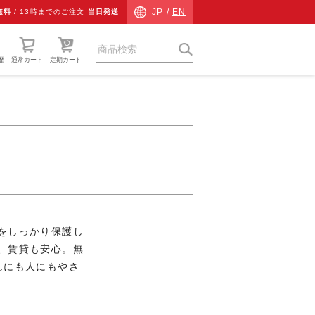
JP /
EN
無料
/
13時までのご注文
当日発送
歴
通常カート
定期カート
猫草
ネコ専用防災
ネコ検査キット
チャリティーグッズ
その他
をしっかり保護し
、賃貸も安心。無
ギフト
んにも人にもやさ