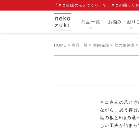
「ネコ目線のモノづくり」で、ネコの困った
商品一覧
お悩み・困り
HOME
商品一覧
室内保護
壁の傷保護
カテゴリー
人気商品
閲覧履歴
注目ワード
ネコさんの爪とぎ
爪切り補助具『もふもふマスク』
ながら、思う存分
エリザベスカラー
寒さ対策グッズ
垢の板と5種の選
しい工夫が詰まっ