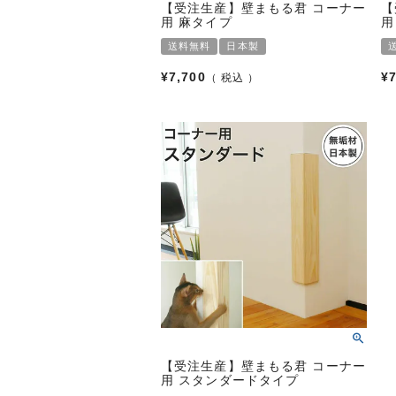
【受注生産】壁まもる君 コーナー
【
用 麻タイプ
用
送料無料
日本製
¥
7,700
¥
税込
【受注生産】壁まもる君 コーナー
用 スタンダードタイプ