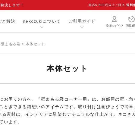
を解決します！
税込5,500円以上ご購入
送料
ごと解決
nekozukiについて
ご利用ガイド
登録/ログイン
閲覧履
壁まもる君
本体セット
猫砂・トイレ用品
お手入れ用品
爪研ぎ
キャリー
本体セット
介護用品
おもちゃ
室内用品
首輪
ベッド・マット
オーナーグッズ
にお困りの方へ。『壁まもる君コーナー用』は、お部屋の壁・角
爪とぎできる猫想いのアイテムです。取り付けは画びょうで簡単
食器
キャットフード
べる素材は、インテリアに馴染むナチュラルな仕上がり。ネコさ
ています。