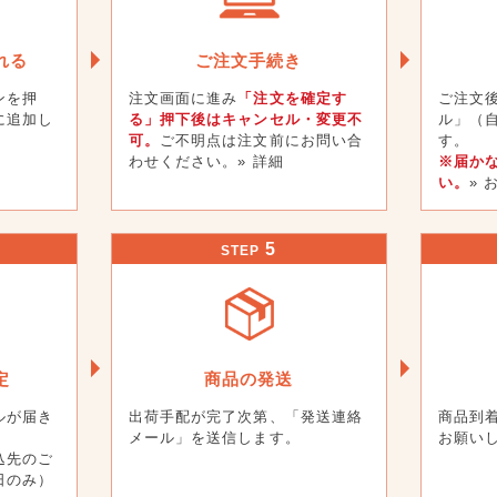
れる
ご注文手続き
ンを押
注文画面に進み
「注文を確定す
ご注文
に追加し
る」押下後はキャンセル・変更不
ル」（
可。
ご不明点は注文前にお問い合
す。
わせください。
» 詳細
※届か
い。
»
5
STEP
定
商品の発送
ルが届き
出荷手配が完了次第、「発送連絡
商品到
メール」を送信します。
お願い
込先のご
日のみ）