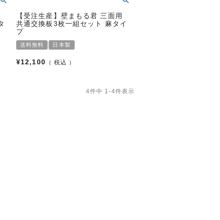
用
【受注生産】壁まもる君 三面用
タ
共通交換板3枚一組セット 麻タイ
プ
送料無料
日本製
¥
12,100
税込
4
件中
1
-
4
件表示