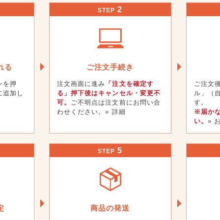
2
STEP
れる
ご注文手続き
ンを押
注文画面に進み
「注文を確定す
ご注文
に追加し
る」押下後はキャンセル・変更不
ル」（
可。
ご不明点は注文前にお問い合
す。
わせください。
» 詳細
※届か
い。
»
5
STEP
定
商品の発送