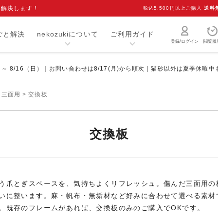
を解決します！
税込5,500円以上ご購入
送料
ごと解決
nekozukiについて
ご利用ガイド
登録/ログイン
閲覧履
）～ 8/16（日）｜お問い合わせは8/17(月)から順次｜猫砂以外は夏季休暇
猫砂・トイレ用品
お手入れ用品
爪研ぎ
キャリー
三面用
交換板
介護用品
おもちゃ
交換板
室内用品
首輪
ベッド・マット
オーナーグッズ
食器
キャットフード
う爪とぎスペースを、気持ちよくリフレッシュ。傷んだ三面用の
いに整います。麻・帆布・無垢材など好みに合わせて選べる素材
。既存のフレームがあれば、交換板のみのご購入でOKです。