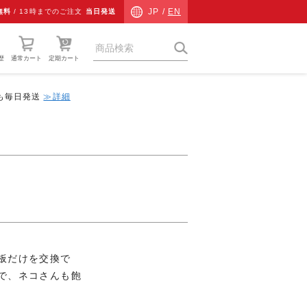
JP /
EN
無料
/
13時までのご注文
当日発送
歴
通常カート
定期カート
中も毎日発送
≫詳細
猫草
ネコ専用防災
ネコ検査キット
チャリティーグッズ
その他
ギフト
板だけを交換で
で、ネコさんも飽