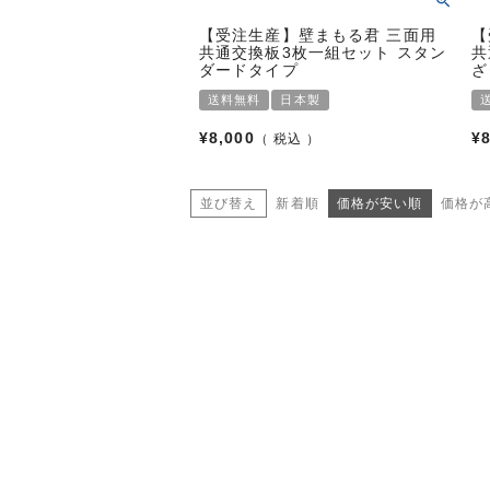
【受注生産】壁まもる君 三面用
【
共通交換板3枚一組セット スタン
共
ダードタイプ
ざ
送料無料
日本製
¥
8,000
¥
税込
並び替え
新着順
価格が安い順
価格が