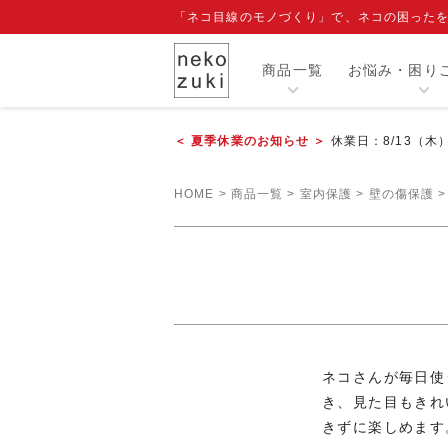
「ネコ目線のモノづくり」で、ネコの困った
商品一覧
お悩み・困り
＜ 夏季休業のお知らせ ＞
休業日：8/13（木
カテゴリー
HOME
商品一覧
室内保護
壁の傷保護
人気商品
閲覧履歴
注目ワード
爪切り補助具『もふもふマスク』
エリザベスカラー
寒さ対策グッズ
ネコさんが毎日使
き、見た目もきれ
きずに楽しめます