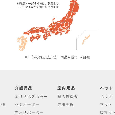
※一部のお支払方法・商品を除く
» 詳細
介護用品
室内用品
ベッド
エリザベスカラー
壁の傷保護
ベッド
・他
セミオーダー
専用画鋲
マット
専用サポーター
暖マッ