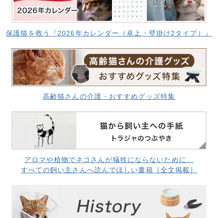
保護猫を救う『2026年カレンダー（卓上・壁掛け2タイプ）』
高齢猫さんの介護・おすすめグッズ特集
アロマや植物でネコさんが犠牲にならないために…
すべての飼い主さんへ読んでほしい書籍［全文掲載］