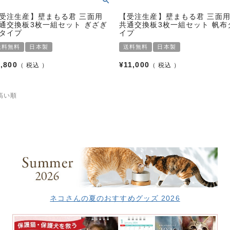
受注生産】壁まもる君 三面用
【受注生産】壁まもる君 三面
通交換板3枚一組セット ぎざぎ
共通交換板3枚一組セット 帆布
タイプ
イプ
送料無料
日本製
送料無料
日本製
8,800
¥
11,000
税込
税込
高い順
ネコさんの夏のおすすめグッズ 2026