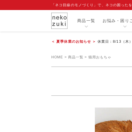
「ネコ目線のモノづくり」で、ネコの困った
商品一覧
お悩み・困り
＜ 夏季休業のお知らせ ＞
休業日：8/13（木
カテゴリー
HOME
商品一覧
猫用おもちゃ
人気商品
閲覧履歴
注目ワード
爪切り補助具『もふもふマスク』
エリザベスカラー
寒さ対策グッズ