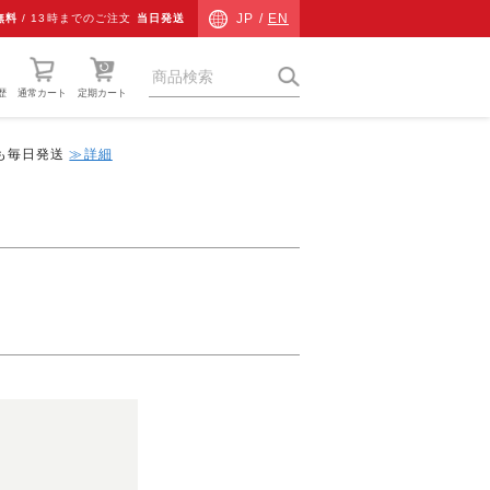
JP /
EN
無料
/
13時までのご注文
当日発送
歴
通常カート
定期カート
中も毎日発送
≫詳細
猫草
ネコ専用防災
ネコ検査キット
チャリティーグッズ
その他
ギフト