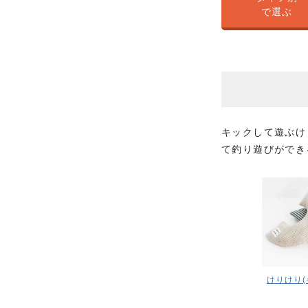
で選ぶ
キックして遊ぶけ
て釣り遊びができ
けりけり(