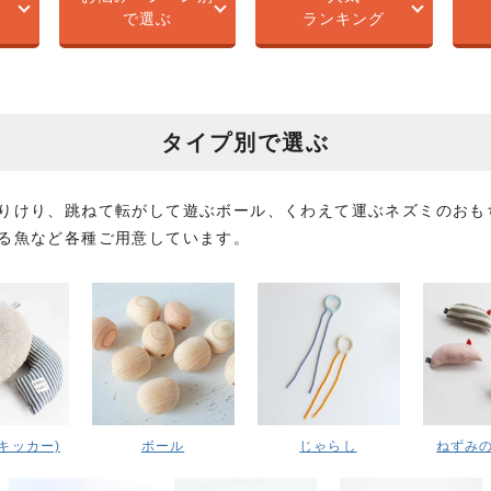
で選ぶ
ランキング
タイプ別で選ぶ
りけり、跳ねて転がして遊ぶボール、くわえて運ぶネズミのおも
る魚など各種ご用意しています。
キッカー)
ボール
じゃらし
ねずみ