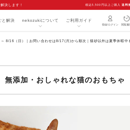
を解決します！
税込5,500円以上ご購入
送料
ごと解決
nekozukiについて
ご利用ガイド
登録/ログイン
閲覧履
）～ 8/16（日）｜お問い合わせは8/17(月)から順次｜猫砂以外は夏季休暇
猫砂・トイレ用品
お手入れ用品
爪研ぎ
キャリー
介護用品
おもちゃ
無添加・おしゃれな猫のおもちゃ
室内用品
首輪
ベッド・マット
オーナーグッズ
食器
キャットフード