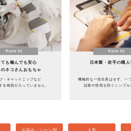
Point 01
Point 02
めても噛んでも安心
日本製・岩手の職人
加のネコさんおもちゃ
び・キャットニップなど
機械的な一括生産はせず、一
する物質が入っていません。
誤飲や怪我を防ぐシンプル
お悩み・シーン別
人気