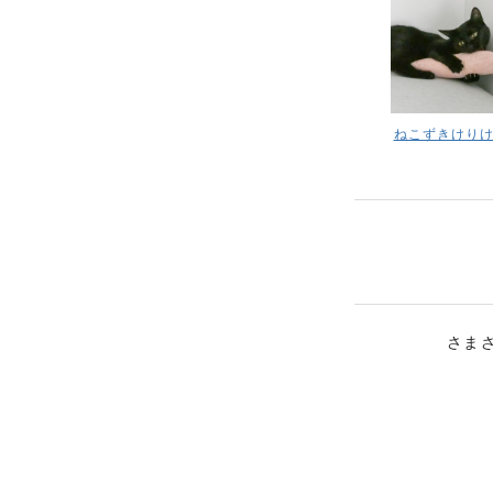
ねこずきけり
さま