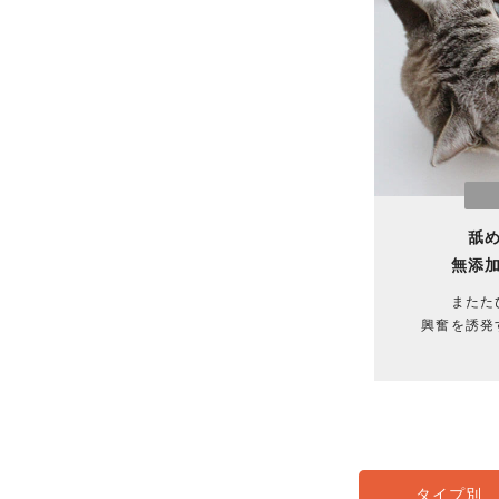
舐
無添
またた
興奮を誘発
タイプ別