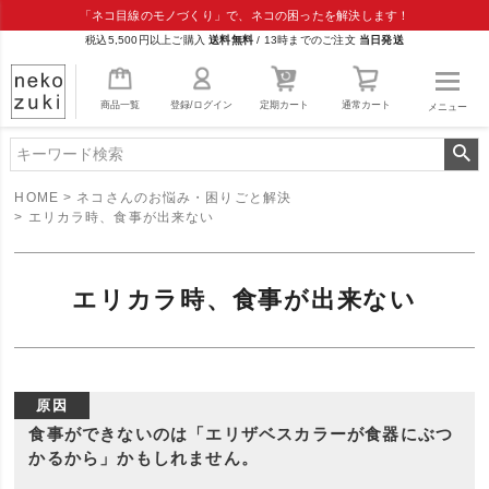
「ネコ目線のモノづくり」で、ネコの困ったを解決します！
税込5,500円以上ご購入
送料無料
/
13時までのご注文
当日発送
商品一覧
登録/ログイン
定期カート
通常カート
メニュー
HOME
ネコさんのお悩み・困りごと解決
エリカラ時、食事が出来ない
エリカラ時、食事が出来ない
原因
食事ができないのは「エリザベスカラーが食器にぶつ
かるから」かもしれません。