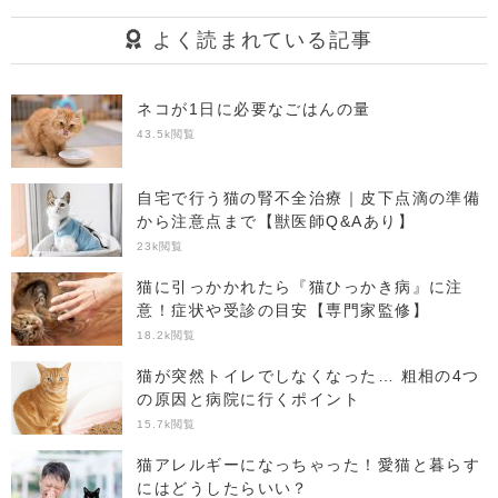
よく読まれている記事
ネコが1日に必要なごはんの量
43.5k閲覧
自宅で行う猫の腎不全治療｜皮下点滴の準備
から注意点まで【獣医師Q&Aあり】
23k閲覧
猫に引っかかれたら『猫ひっかき病』に注
意！症状や受診の目安【専門家監修】
18.2k閲覧
猫が突然トイレでしなくなった… 粗相の4つ
の原因と病院に行くポイント
15.7k閲覧
猫アレルギーになっちゃった！愛猫と暮らす
にはどうしたらいい？