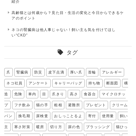
紹介
高齢猫とは何歳から？見た目・生活の変化と今日からできるケ
アのポイント
ネコの腎臓病は他人事じゃない！飼い主も気を付けてほし
い“CKD”
タグ
爪
腎臓病
防災
皮下点滴
厚い爪
首輪
アレルギー
ネコ社員
アンケート
キャリーバッグ
持ち物
断面図
構
造
危険
車内
目
爪きり
高さ
食器台
マイクロチッ
プ
フチ飲み
猫の手
粗相
避難所
プレゼント
クリーム
パン
換毛期
尿検査
おしっことるよ
寄付
使用量
飼い
主
寒さ対策
暖房
切り方
尿の色
ブラッシング
猫ひっ