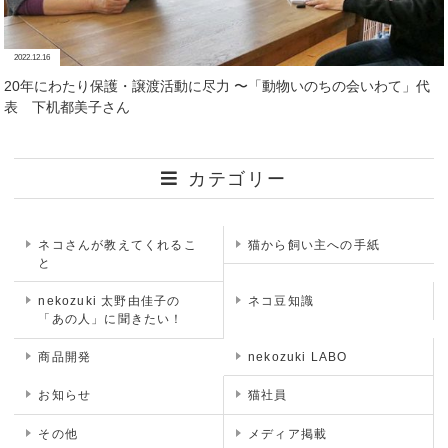
2022.12.16
20年にわたり保護・譲渡活動に尽力 〜「動物いのちの会いわて」代
表 下机都美子さん
カテゴリー
ネコさんが教えてくれるこ
猫から飼い主への手紙
と
nekozuki 太野由佳子の
ネコ豆知識
「あの人」に聞きたい！
商品開発
nekozuki LABO
お知らせ
猫社員
その他
メディア掲載