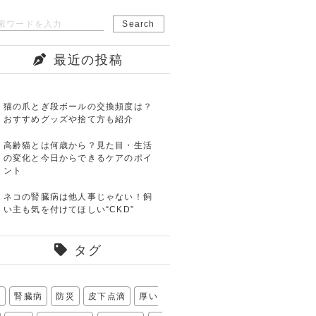
最近の投稿
猫の爪とぎ段ボールの交換頻度は？
おすすめグッズや捨て方も紹介
高齢猫とは何歳から？見た目・生活
の変化と今日からできるケアのポイ
ント
ネコの腎臓病は他人事じゃない！飼
い主も気を付けてほしい“CKD”
タグ
爪
腎臓病
防災
皮下点滴
厚い