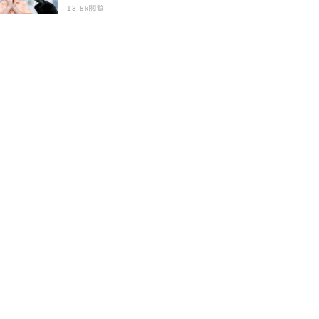
らすにはどうしたら
13.8k閲覧
いい？