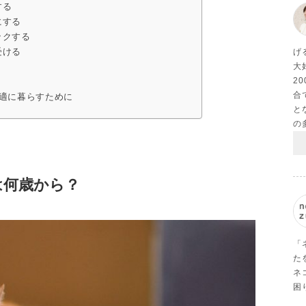
する
にする
ックする
受ける
げ
大
2
合
適に暮らすために
と
の
は何歳から？
「
た
ネ
困