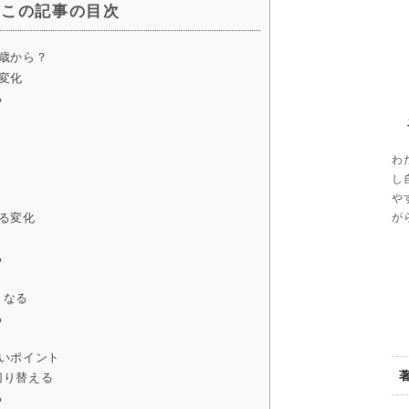
この記事の目次
歳から？
変化
る
わ
し
や
が
る変化
る
くなる
る
いポイント
切り替える
る