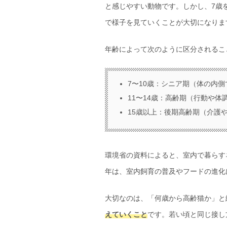
と感じやすい動物です。しかし、7歳
で様子を見ていくことが大切になりま
年齢によって次のように区分されるこ
7〜10歳：シニア期（体の内
11〜14歳：高齢期（行動や
15歳以上：後期高齢期（介護
環境省の資料によると、室内で暮らすネ
年は、室内飼育の普及やフードの進化
大切なのは、「何歳から高齢猫か」と
えていくこと
です。若い頃と同じ接し