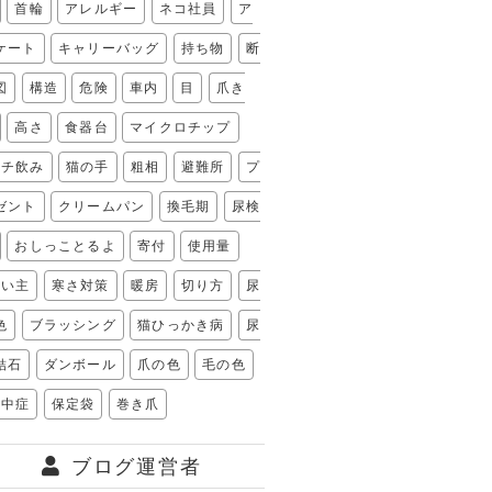
首輪
アレルギー
ネコ社員
ア
ケート
キャリーバッグ
持ち物
断
図
構造
危険
車内
目
爪き
高さ
食器台
マイクロチップ
フチ飲み
猫の手
粗相
避難所
プ
ゼント
クリームパン
換毛期
尿検
おしっことるよ
寄付
使用量
飼い主
寒さ対策
暖房
切り方
尿
色
ブラッシング
猫ひっかき病
尿
結石
ダンボール
爪の色
毛の色
熱中症
保定袋
巻き爪
ブログ運営者