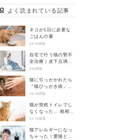
よく読まれている記事
ネコが1日に必要な
ごはんの量
43.5k閲覧
自宅で行う猫の腎不
全治療｜皮下点滴の
準備から注意点まで
23k閲覧
【獣医師Q&Aあり】
猫に引っかかれたら
『猫ひっかき病』に
注意！症状や受診の
18.2k閲覧
目安【専門家監修】
猫が突然トイレでし
なくなった… 粗相の
4つの原因と病院に
15.7k閲覧
行くポイント
猫アレルギーになっ
ちゃった！愛猫と暮