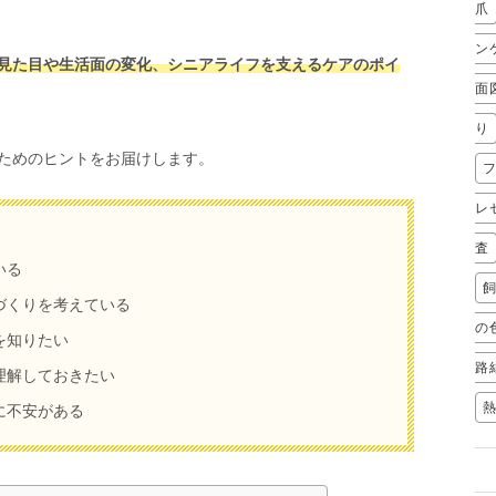
爪
ン
見た目や生活面の変化、シニアライフを支えるケアのポイ
面
り
ためのヒントをお届けします。
レ
査
いる
づくりを考えている
の
を知りたい
路
理解しておきたい
に不安がある