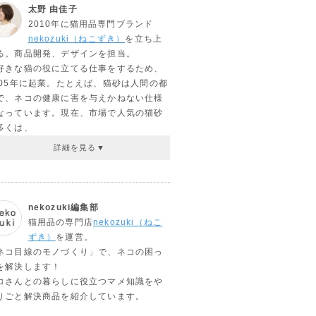
太野 由佳子
2010年に猫用品専門ブランド
nekozuki（ねこずき）
を立ち上
る。商品開発、デザインを担当。
好きな猫の役に立てる仕事をするため、
005年に起業。たとえば、猫砂は人間の都
で、ネコの健康に害を与えかねない仕様
なっています。現在、市場で人気の猫砂
多くは、
nekozuki編集部
猫用品の専門店
nekozuki（ねこ
ずき）
を運営。
ネコ目線のモノづくり」で、ネコの困っ
を解決します！
コさんとの暮らしに役立つマメ知識をや
りごと解決商品を紹介しています。