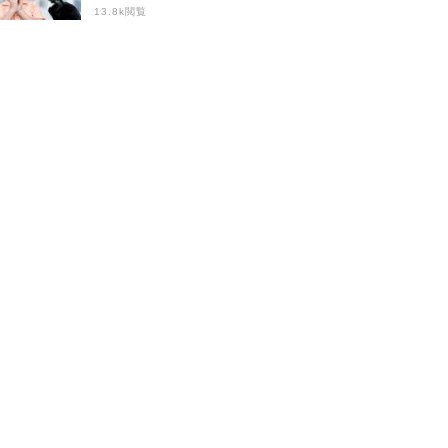
らすにはどうしたら
13.8k閲覧
いい？