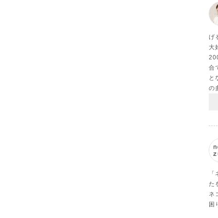
げ
大
2
合
と
の
「
た
ネ
困