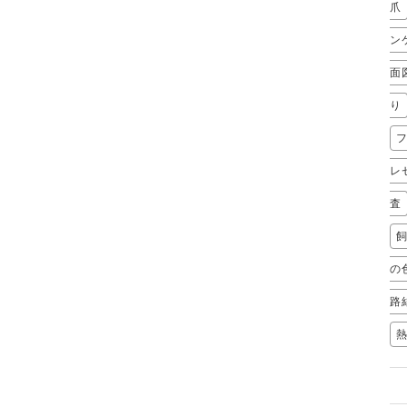
爪
ン
面
り
レ
査
の
路