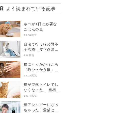
よく読まれている記事
ネコが1日に必要な
ごはんの量
43.5k閲覧
自宅で行う猫の腎不
全治療｜皮下点滴の
準備から注意点まで
23k閲覧
【獣医師Q&Aあり】
猫に引っかかれたら
『猫ひっかき病』に
注意！症状や受診の
18.2k閲覧
目安【専門家監修】
猫が突然トイレでし
なくなった… 粗相の
4つの原因と病院に
15.7k閲覧
行くポイント
猫アレルギーになっ
ちゃった！愛猫と暮