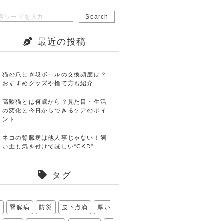
最近の投稿
猫の爪とぎ段ボールの交換頻度は？
おすすめグッズや捨て方も紹介
高齢猫とは何歳から？見た目・生活
の変化と今日からできるケアのポイ
ント
ネコの腎臓病は他人事じゃない！飼
い主も気を付けてほしい“CKD”
タグ
爪
腎臓病
防災
皮下点滴
厚い