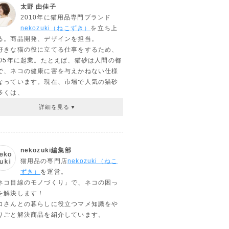
太野 由佳子
2010年に猫用品専門ブランド
nekozuki（ねこずき）
を立ち上
る。商品開発、デザインを担当。
好きな猫の役に立てる仕事をするため、
005年に起業。たとえば、猫砂は人間の都
で、ネコの健康に害を与えかねない仕様
なっています。現在、市場で人気の猫砂
多くは、
nekozuki編集部
猫用品の専門店
nekozuki（ねこ
ずき）
を運営。
ネコ目線のモノづくり」で、ネコの困っ
を解決します！
コさんとの暮らしに役立つマメ知識をや
りごと解決商品を紹介しています。