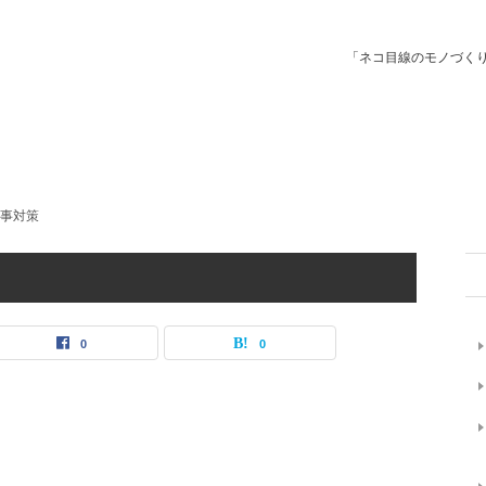
「ネコ目線のモノづく
事対策
0
0