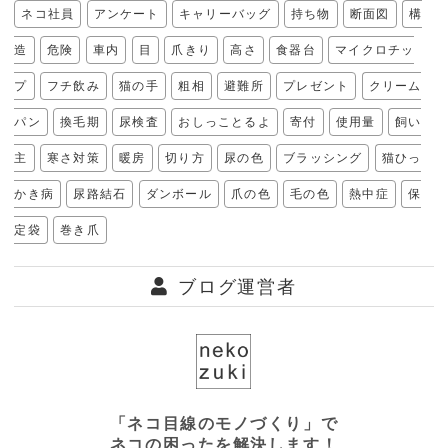
ネコ社員
アンケート
キャリーバッグ
持ち物
断面図
構
造
危険
車内
目
爪きり
高さ
食器台
マイクロチッ
プ
フチ飲み
猫の手
粗相
避難所
プレゼント
クリーム
パン
換毛期
尿検査
おしっことるよ
寄付
使用量
飼い
主
寒さ対策
暖房
切り方
尿の色
ブラッシング
猫ひっ
かき病
尿路結石
ダンボール
爪の色
毛の色
熱中症
保
定袋
巻き爪
ブログ運営者
「ネコ目線のモノづくり」で
ネコの困ったを解決します！