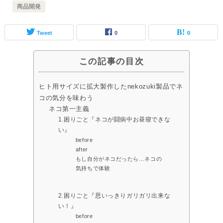
商品開発
Tweet
0
0
この記事の目次
ヒト用サイズに拡大製作したnekozuki製品でネ
コの気分を味わう
ネコ第一主義
1.困りごと『ネコが闘病中お昼寝できな
い』
before
after
もし自分がネコだったら…ネコの
気持ちで体験
2.困りごと『思いっきりガリガリ出来な
い！』
before