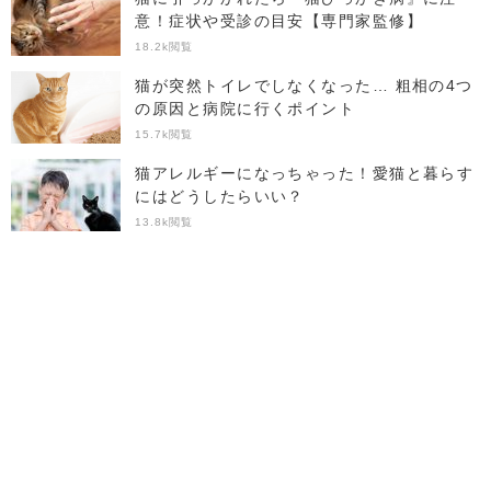
意！症状や受診の目安【専門家監修】
18.2k閲覧
猫が突然トイレでしなくなった… 粗相の4つ
の原因と病院に行くポイント
15.7k閲覧
猫アレルギーになっちゃった！愛猫と暮らす
にはどうしたらいい？
13.8k閲覧