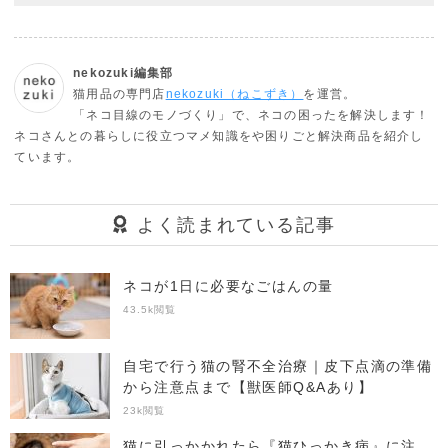
nekozuki編集部
猫用品の専門店
nekozuki（ねこずき）
を運営。
「ネコ目線のモノづくり」で、ネコの困ったを解決します！
ネコさんとの暮らしに役立つマメ知識をや困りごと解決商品を紹介し
ています。
よく読まれている記事
ネコが1日に必要なごはんの量
43.5k閲覧
自宅で行う猫の腎不全治療｜皮下点滴の準備
から注意点まで【獣医師Q&Aあり】
23k閲覧
猫に引っかかれたら『猫ひっかき病』に注