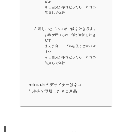
after
もし自分がネコだったら…ネコの
気持ちで体験
3.困りごと『ネコがご飯を吐き戻す』
お腹が圧迫されご飯が逆流し吐き
戻す
まんま台テーブルを使うと食べや
すい
もし自分がネコだったら…ネコの
気持ちで体験
nekozukiのデザイナーはネコ
記事内で登場したネコ用品