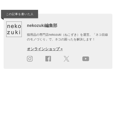
ナ
ビ
この記事を書いた人
ゲ
nekozuki編集部
ー
猫用品の専門店nekozuki（ねこずき）を運営。「ネコ目線
シ
のモノづくり」で、ネコの困ったを解決します！
ョ
オンラインショップ »
ン