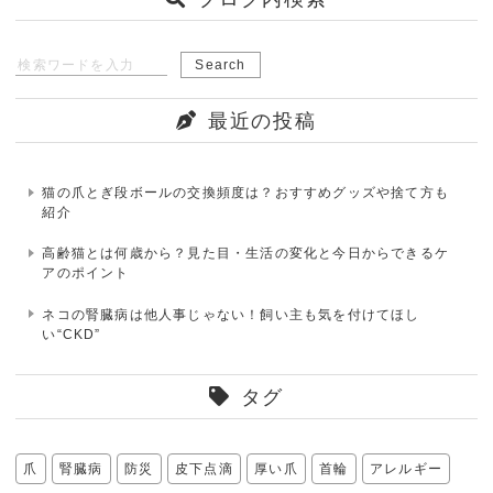
最近の投稿
猫の爪とぎ段ボールの交換頻度は？おすすめグッズや捨て方も
紹介
高齢猫とは何歳から？見た目・生活の変化と今日からできるケ
アのポイント
ネコの腎臓病は他人事じゃない！飼い主も気を付けてほし
い“CKD”
タグ
爪
腎臓病
防災
皮下点滴
厚い爪
首輪
アレルギー