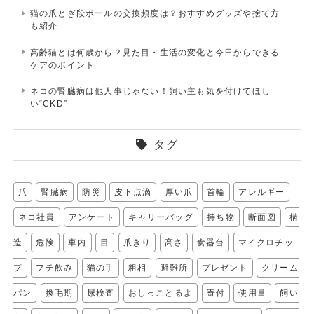
猫の爪とぎ段ボールの交換頻度は？おすすめグッズや捨て方
も紹介
高齢猫とは何歳から？見た目・生活の変化と今日からできる
ケアのポイント
ネコの腎臓病は他人事じゃない！飼い主も気を付けてほし
い“CKD”
タグ
爪
腎臓病
防災
皮下点滴
厚い爪
首輪
アレルギー
ネコ社員
アンケート
キャリーバッグ
持ち物
断面図
構
造
危険
車内
目
爪きり
高さ
食器台
マイクロチッ
プ
フチ飲み
猫の手
粗相
避難所
プレゼント
クリーム
パン
換毛期
尿検査
おしっことるよ
寄付
使用量
飼い