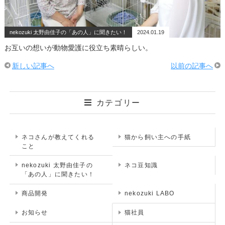
nekozuki 太野由佳子の「あの人」に聞きたい！
2024.01.19
お互いの想いが動物愛護に役立ち素晴らしい。
新しい記事へ
以前の記事へ
カテゴリー
ネコさんが教えてくれる
猫から飼い主への手紙
こと
nekozuki 太野由佳子の
ネコ豆知識
「あの人」に聞きたい！
商品開発
nekozuki LABO
お知らせ
猫社員