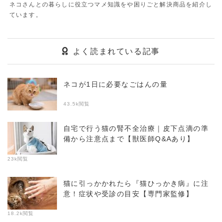
ネコさんとの暮らしに役立つマメ知識をや困りごと解決商品を紹介し
ています。
よく読まれている記事
ネコが1日に必要なごはんの量
43.5k閲覧
自宅で行う猫の腎不全治療｜皮下点滴の準
備から注意点まで【獣医師Q&Aあり】
23k閲覧
猫に引っかかれたら『猫ひっかき病』に注
意！症状や受診の目安【専門家監修】
18.2k閲覧