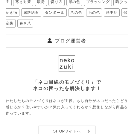
主
寒さ対策
暖房
切り方
尿の色
ブラッシング
猫ひっ
かき病
尿路結石
ダンボール
爪の色
毛の色
熱中症
保
定袋
巻き爪
ブログ運営者
「ネコ目線のモノづくり」で
ネコの困ったを解決します！
わたしたちのモノづくりはネコが主役。もし自分がネコだったらどう
感じるか？使いやすいか？気に入ってくれるか？想像しながら商品を
作っています。
SHOPサイトへ