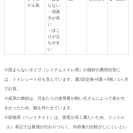
ゲル系
らない
・消臭
力が高
い
・ほこ
りが立
ちやす
い
※固まらないタイプ（システムトイレ用）の猫砂の費用目安に
は、トイレシート分も含んでいます。週2回交換×4週＝8枚／1ヶ月
で計算。
※紙系の猫砂は、月あたりの使用量が飼い主さんによって差が大
きかったため、幅を持たせています。
※鉱物系（ベントナイト）は、密度が高く重たいため、リットル
（L）表記では量感が伝わりづらく、内容量の比較がしにくいとい