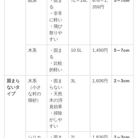
紙系
・固ま
7L～14L
678～1,
5～7cm
る
356円
・非常
に軽い
・飛び
散りや
すい
木系
・固ま
10.5L
1,490円
5～7cm
る
・比較
的軽い
固まら
木系
・固ま
3L
1,606円
2～3cm
ないタ
（小さ
らない
イプ
な村の
・天然
猫砂）
木の消
臭効果
・掃除
がしや
すい
シリカ
・固ま
2L
1,836円
2～3cm