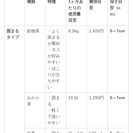
種類
特徴
1ヶ月あ
費用目
深さ目
たりの
安
安（c
使用量
m）
目安
固まる
鉱物系
・よく
8.2kg
1,620円
5～7cm
タイプ
固まる
が重め
・ネコ
が好み
やすい
・ほこ
りが立
ちやす
い
おから
・固ま
10.5L
1,293円
5～7cm
系
る
・軽く
て扱い
やすい