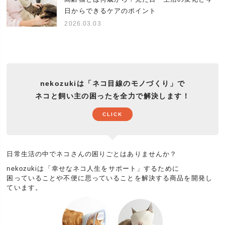
せください。
日からできるケアのポイント
日頃抱えているお悩みやあったらいいなをサポート
2026.03.03
する企画『ネコさんとの暮らしの大辞典』ランキン
特集
グ常連の人気商品、福袋、セットなど。安い、お得
が一番ではなくネコさんとの暮らしに役立つ商品を
あつめました。
nekozukiは「ネコ目線のモノづくり」で
ネコと飼い主の困ったを全力で解決します！
CLICK
日常生活の中でネコさんの困りごとはありませんか？
nekozukiは「幸せなネコ人生をサポート」するために
困っていることや不便に思っていることを解決する商品を開発し
ています。