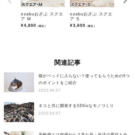
トグッズショップ、ペットアイテム、ペット雑貨)、
商品(アイテム、小物、インテリア)
ozabuおざぶ スクエ
ozabuおざぶ スクエ
あみあ
販売
通販(ネットショップ/ショップ)、カタログ、専門店
ア M
ア S
マット
¥
4,800
¥
3,600
¥
4,000
対象の動物
（税込）
（税込）
(アニマル/
猫、ねこ、ネコ、愛猫、キャット
ペット)
鼻が低い短頭種の猫種から黒猫(クロネコ)、茶トラ
(虎猫)、白猫、三毛猫(みけねこ、ミケ)、ハチワレ、
サビ猫(錆び猫)、スコティッシュ(スコティッシュフ
猫種
関連記事
ォールド、スコティッシュフォールドロング)、アメ
リカンショートヘア、雑種猫(ミックス)、短毛種、長
毛種などすべての猫種
猫がベッドに入らない？使ってもらうための5つ
のポイントをご紹介
体の大きさ
小型、中型、大型
2022.06.07
猫の年齢
子猫、成猫、高齢猫(老猫/シニア猫/年寄り猫)
当店のあみあみベットはプレゼントにもオススメで
ネコと共に開発するSDGsなモノづくり
す。
プレゼント(贈り物、プチギフト、ギフト)にオススメ
2025.03.07
イベント
です。誕生日(バースデー)、クリスマス、お正月(お
年賀)、猫の日、長寿、内祝い、引越し祝い(引越祝
い)、出産祝い、お見舞いなど。お気軽にお問い合わ
高齢猫とは何歳から？見た目・生活の変化と今