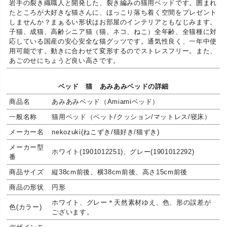
岩手の裂き織職人と開発した、裂き編みの猫用ベッドです。囲まれ
たところが大好きな猫さんに、ほっこり落ち着く空間をプレゼント
しませんか？まぁるい形状はお部屋のインテリアともなじみます。
子猫、成猫、高齢シニア猫（猫、ネコ、ねこ）全年齢、全猫種に対
応している国産の安心安全な猫グッツです。通気性良く、一年中使
用可能です。動きに合わせて変形するのでストレスフリー。また、
あごのせにちょうど良い高さです。
ベッド 猫 あみあみベッドの詳細
商品名
あみあみベッド（Amiamiベッド）
一般名称
猫用ベッド（ベット/クッション/マットレス/寝床）
メーカー名
nekozuki(ねこずき/猫好き/猫ずき)
メーカー型
ホワイト(1901012251)、グレー(1901012292)
番
商品サイズ
縦38cm前後、横38cm前後、高さ15cm前後
商品の形状
円形
ホワイト、グレー＊天然素材ゆえ、色、形の誤差が
色(カラー)
ございます。