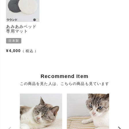
使用方法
い。
使用場所
室内
日光が直接あたるところ、温度の高いところや湿気
保存・保管
の多いところでのご使用は変質・変形・変色のもと
あみあみベッド
方法
専用マット
となりますのでお避けください。
素材
デニム
日本製
パッケージ
¥
4,000
税込
袋
タイプ
パッケージ
1
商品数
Recommend Item
配送
宅配便
この商品を見た人は、こちらの商品も見ています
送料
お届け先の地域により異なります
カテゴリ
猫用 ベッド、マット
猫用品(ネコ用品、ねこ用品)、猫グッズ(ネコグッ
ズ、ねこグッズ、猫goods、キャットグッズ、愛猫グ
ッズ)、猫雑貨(ネコ雑貨、ねこ雑貨、猫雑貨屋)、猫
大分類
アイテム(ネコアイテム、ねこアイテム)、猫用具(ネ
コ用具、ねこ用具)、ペット用品(ペットグッズ、ペッ