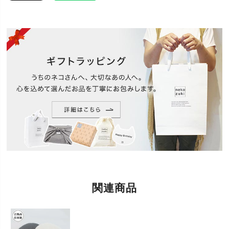
岩手の裂き織職人と開発した、「裂き編み」のベッ
ドです。夏も冬も季節に合わせて使える快適なベッ
ド。通気性がよいので快適な寝心地です。ベッド・
マットを使わないとお悩みの方にお試しいただきた
特徴
いです。どんなお部屋にもなじむ（インテリアにな
じむ）シンプルかつ、やわらかい色のおしゃれなデ
ザインでプレゼントにもおすすめ。丸洗いできる(洗
える)ので清潔。
用途
猫用 ベッド
洗い方：手洗い、もしくは洗濯機の手洗いモードを
ご使用ください。
洗剤は弱アルカリ性か中性洗剤をお使いになり、塩
素系漂白剤の使用はお避けください。色落ちの恐れ
がありますので他の物と分けて洗ってください。ド
お手入れ方
ライクリーニングはお避けください。
法
乾かし方：洗濯機での脱水は手洗いモードをご使用
ください。乾燥機の使用はお避けください。風通し
関連商品
の良い日陰で干してください。吊るし干し可能で
す。よく乾燥させてください。洗濯・乾燥で縮む場
合がございます。予めご了承願います。
猫さんがお気に入りの場所に置いてご使用くださ