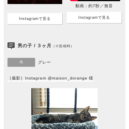
動画：約7秒／無音
Instagramで見る
Instagramで見る
男の子 / ３ヶ月
（※投稿時）
色
グレー
［撮影］Instagram @maison_dorange 様