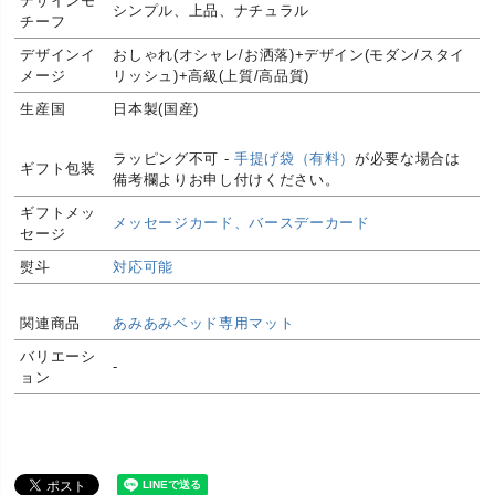
デザインモ
シンプル、上品、ナチュラル
チーフ
デザインイ
おしゃれ(オシャレ/お洒落)+デザイン(モダン/スタイ
メージ
リッシュ)+高級(上質/高品質)
生産国
日本製(国産)
デニムを使っている手作り品のため個性が一つ一つ
ラッピング不可 -
手提げ袋（有料）
が必要な場合は
異なります。様々な表情があります。自然が生み出
ギフト包装
備考欄よりお申し付けください。
した、やさしく味わい深い表情をお楽しみくださ
品質に関し
い。そのような事情から色味や風合いのご指定はお
ギフトメッ
て
メッセージカード、バースデーカード
受けできかねます。デニム独特の香りがします。香
セージ
料は添加しておりません。商品の特性をご納得頂い
熨斗
対応可能
た上、ご購入のほどお願いいたします。
本体が濡れた場合は水分が残らないように早めに拭
き取ってください。本体を濡らしたままにしたり、
関連商品
あみあみベッド専用マット
ご注意くだ
濡れた布を本体の上で放置しないでください。デニ
さい
バリエーシ
ムを使用しているのでお洗濯の際色落ちする場合が
-
ョン
あります。
安全上のお
本来の用途以外でのご使用はしないでください。火
知らせ
気には近づけないください。
お気に入り空間になじむ国産デニム素材のベッドで
機能
す