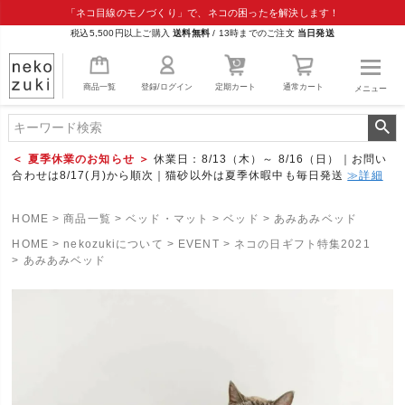
「ネコ目線のモノづくり」で、ネコの困ったを解決します！
税込5,500円以上ご購入
送料無料
/
13時までのご注文
当日発送
商品一覧
登録/ログイン
定期カート
通常カート
メニュー
＜ 夏季休業のお知らせ ＞
休業日：8/13（木）～ 8/16（日）｜お問い
合わせは8/17(月)から順次｜猫砂以外は夏季休暇中も毎日発送
≫詳細
HOME
商品一覧
ベッド・マット
ベッド
あみあみベッド
HOME
nekozukiについて
EVENT
ネコの日ギフト特集2021
あみあみベッド