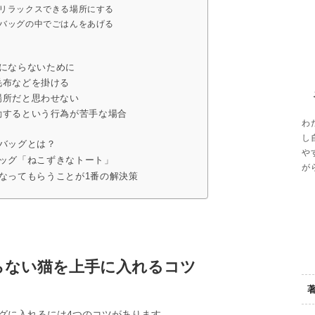
をリラックスできる場所にする
ーバッグの中でごはんをあげる
にならないために
毛布などを掛ける
場所だと思わせない
動するという行為が苦手な場合
わ
し
バッグとは？
や
ッグ「ねこずきなトート」
が
なってもらうことが1番の解決策
らない猫を上手に入れるコツ
グに入れるには4つのコツがあります。