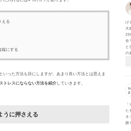
さえる
げ
大
2
合
と
は縦にする
の
といった方法も目にしますが、あまり良い方法とは思えま
ストレスにならない方法を紹介
していきます。
「
た
ように押さえる
ネ
困