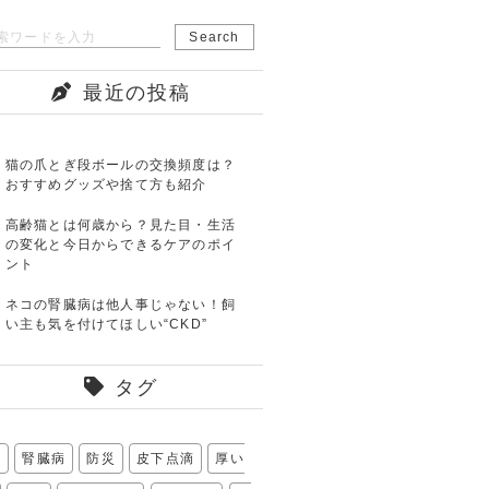
最近の投稿
猫の爪とぎ段ボールの交換頻度は？
おすすめグッズや捨て方も紹介
高齢猫とは何歳から？見た目・生活
の変化と今日からできるケアのポイ
ント
ネコの腎臓病は他人事じゃない！飼
い主も気を付けてほしい“CKD”
タグ
爪
腎臓病
防災
皮下点滴
厚い