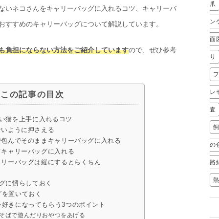
爪
ないネコさんをキャリーバッグに入れるコツ、キャリーバ
ン
おすすめのキャリーバッグについて解説しています。
面
も負担にならない方法をご紹介しています
ので、ぜひ参考
り
レ
この記事の目次
査
い猫を上手に入れるコツ
ないように押さえる
で包んでそのままキャリーバッグに入れる
の
てキャリーバッグに入れる
路
ャリーバッグは縦にするとらくちん
グに慣らしておく
グを置いておく
を好きになってもらう3つのポイント
のそばで遊んだりおやつをあげる