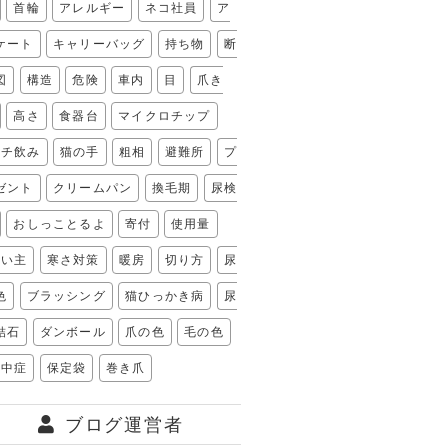
首輪
アレルギー
ネコ社員
ア
ケート
キャリーバッグ
持ち物
断
図
構造
危険
車内
目
爪き
高さ
食器台
マイクロチップ
フチ飲み
猫の手
粗相
避難所
プ
ゼント
クリームパン
換毛期
尿検
おしっことるよ
寄付
使用量
飼い主
寒さ対策
暖房
切り方
尿
色
ブラッシング
猫ひっかき病
尿
結石
ダンボール
爪の色
毛の色
熱中症
保定袋
巻き爪
ブログ運営者