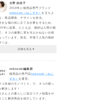
太野 由佳子
2010年に猫用品専門ブランド
nekozuki（ねこずき）
を立ち上
る。商品開発、デザインを担当。
好きな猫の役に立てる仕事をするため、
005年に起業。たとえば、猫砂は人間の都
で、ネコの健康に害を与えかねない仕様
なっています。現在、市場で人気の猫砂
多くは、
nekozuki編集部
猫用品の専門店
nekozuki（ねこ
ずき）
を運営。
ネコ目線のモノづくり」で、ネコの困っ
を解決します！
コさんとの暮らしに役立つマメ知識をや
りごと解決商品を紹介しています。