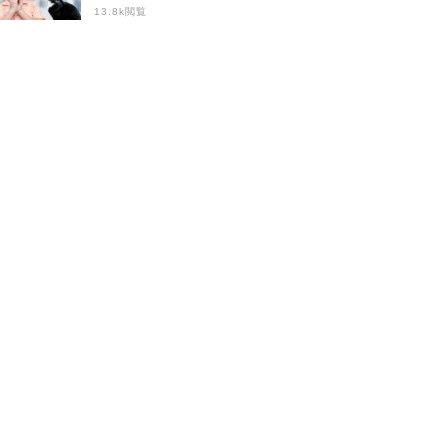
らすにはどうしたら
13.8k閲覧
いい？