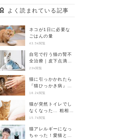
よく読まれている記事
ネコが1日に必要な
ごはんの量
43.5k閲覧
自宅で行う猫の腎不
全治療｜皮下点滴の
準備から注意点まで
23k閲覧
【獣医師Q&Aあり】
猫に引っかかれたら
『猫ひっかき病』に
注意！症状や受診の
18.2k閲覧
目安【専門家監修】
猫が突然トイレでし
なくなった… 粗相の
4つの原因と病院に
15.7k閲覧
行くポイント
猫アレルギーになっ
ちゃった！愛猫と暮