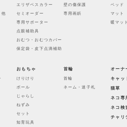
エリザベスカラー
壁の傷保護
ベッド
・他
セミオーダー
専用画鋲
マット
専用サポーター
暖マッ
点眼補助具
おむつ・おむつカバー
保定袋・皮下点滴補助
おもちゃ
首輪
オーナ
ー
けりけり
首輪
キャッ
ボール
ネーム・迷子札
猫草
じゃらし
ネコ専
ねずみ
ネコ検
セット
チャリ
知育玩具