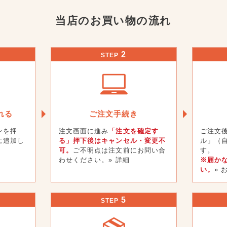
当店のお買い物の流れ
2
STEP
れる
ご注文手続き
ンを押
注文画面に進み
「注文を確定す
ご注文
に追加し
る」押下後はキャンセル・変更不
ル」（
可。
ご不明点は注文前にお問い合
す。
わせください。
» 詳細
※届か
い。
»
5
STEP