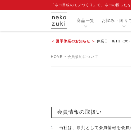
「ネコ目線のモノづくり」で、ネコの困った
商品一覧
お悩み・困り
＜ 夏季休業のお知らせ ＞
休業日：8/13（木
カテゴリー
HOME
会員規約について
人気商品
閲覧履歴
注目ワード
爪切り補助具『もふもふマスク』
エリザベスカラー
寒さ対策グッズ
会員情報の取扱い
当社は、原則として会員情報を会員