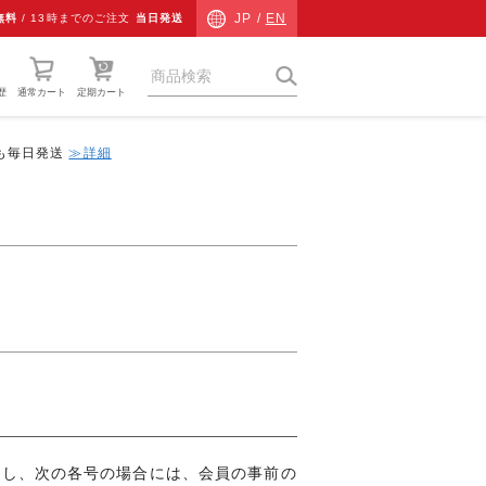
JP /
EN
無料
/
13時までのご注文
当日発送
歴
通常カート
定期カート
中も毎日発送
≫詳細
猫草
ネコ専用防災
ネコ検査キット
チャリティーグッズ
その他
ギフト
だし、次の各号の場合には、会員の事前の