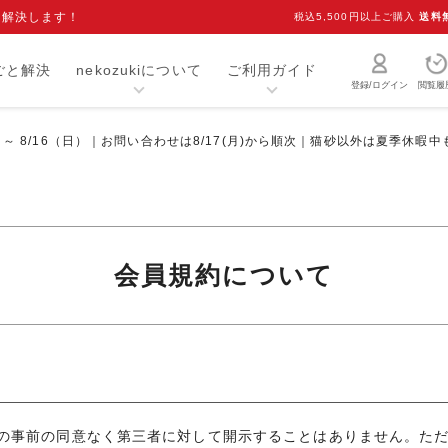
を解決します！
税込5,500円以上ご購入
送料
ごと解決
nekozukiについて
ご利用ガイド
登録/ログイン
閲覧履
）～ 8/16（日）｜お問い合わせは8/17(月)から順次｜猫砂以外は夏季休暇
猫砂・トイレ用品
お手入れ用品
爪研ぎ
キャリー
介護用品
おもちゃ
会員規約について
室内用品
首輪
ベッド・マット
オーナーグッズ
食器
キャットフード
の事前の同意なく第三者に対して開示することはありません。た