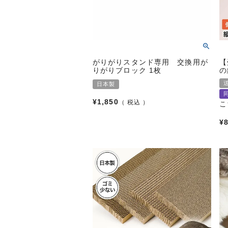
がりがりスタンド専用 交換用が
【
りがりブロック 1枚
の
日本製
¥
1,850
税込
こ
¥