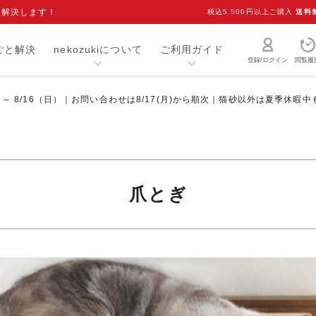
を解決します！
税込5,500円以上ご購入
送料
ごと解決
nekozukiについて
ご利用ガイド
登録/ログイン
閲覧履
）～ 8/16（日）｜お問い合わせは8/17(月)から順次｜猫砂以外は夏季休暇
猫砂・トイレ用品
お手入れ用品
爪研ぎ
キャリー
介護用品
おもちゃ
爪とぎ
室内用品
首輪
ベッド・マット
オーナーグッズ
食器
キャットフード