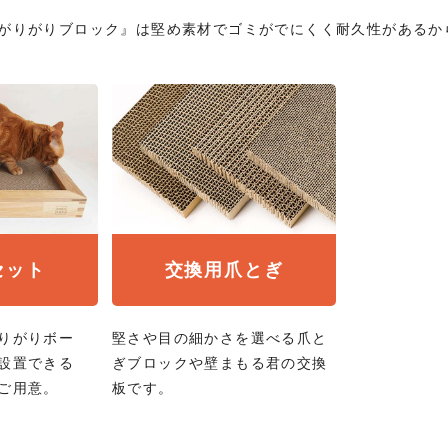
がりがりブロック』は堅め素材でゴミがでにくく耐久性があるか
セット
交換用爪とぎ
りがりボー
堅さや目の細かさを選べる爪と
設置できる
ぎブロックや壁まもる君の交換
ご用意。
板です。