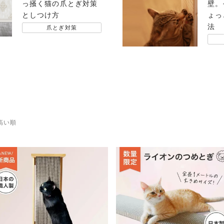
っ掻く猫の爪とぎ対策
壁。
としつけ方
ょっ
法
爪とぎ対策
高い順