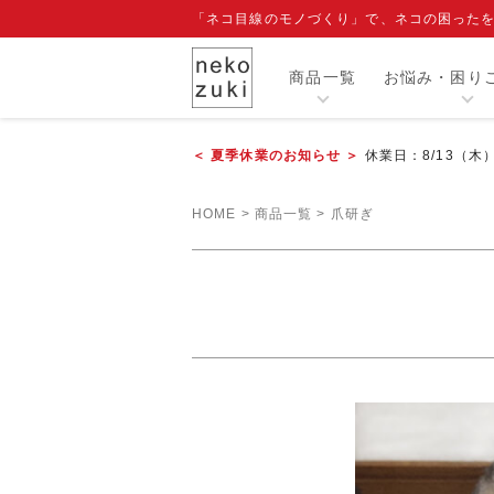
「ネコ目線のモノづくり」で、ネコの困った
商品一覧
お悩み・困り
＜ 夏季休業のお知らせ ＞
休業日：8/13（木
カテゴリー
HOME
商品一覧
爪研ぎ
人気商品
閲覧履歴
注目ワード
爪切り補助具『もふもふマスク』
エリザベスカラー
寒さ対策グッズ