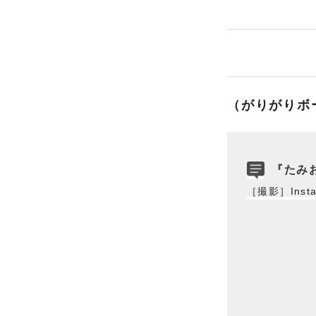
（がりがりボ
『たみお
［撮影］Insta