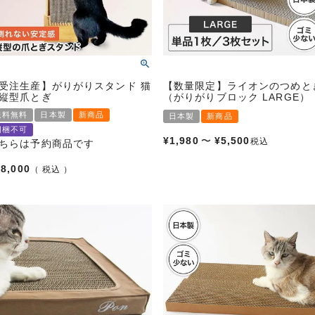
受注生産】がりがりスタンド 猫
【数量限定】ライオンのつめと
縦型爪とぎ
（がりがりブロック LARGE）
送料無料
日本製
新商品
日本製
新商品
同梱不可
¥
1,980
〜
¥
5,500
税込
ちらは予約商品です
88,000
税込