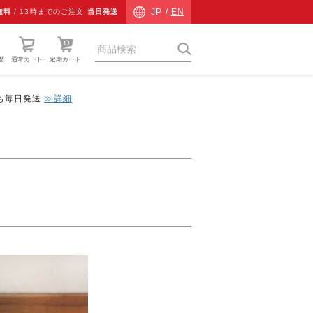
JP /
EN
無料
/
13時までのご注文
当日発送
歴
通常カート
定期カート
中も毎日発送
≫詳細
猫草
ネコ専用防災
ネコ検査キット
チャリティーグッズ
その他
ギフト