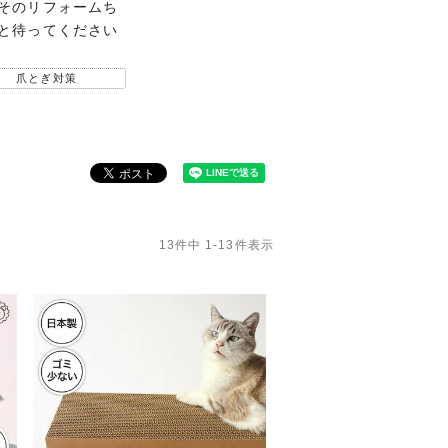
そのリフォームち
と待ってください
爪とぎ対策
13
件中
1
-
13
件表示