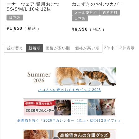
マナーウェア 猫用おむつ
ねこずきのおむつカバー
SS/S/M/L 16枚 12枚
メール便対応
送料無料
日本製
日本製
¥
1,650
税込
¥
6,950
税込
並び替え
新着順
価格が安い順
価格が高い順
2
件中
1
-
2
件表示
ネコさんの夏のおすすめグッズ 2026
保護猫を救う『2026年カレンダー（卓上・壁掛け2タイプ）』