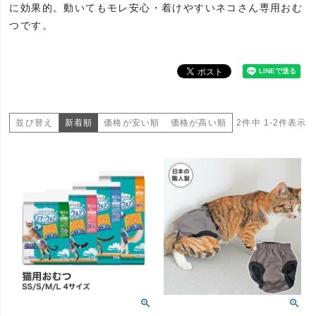
に効果的。動いてもモレ安心・着けやすいネコさん専用おむ
つです。
並び替え
新着順
価格が安い順
価格が高い順
2
件中
1
-
2
件表示