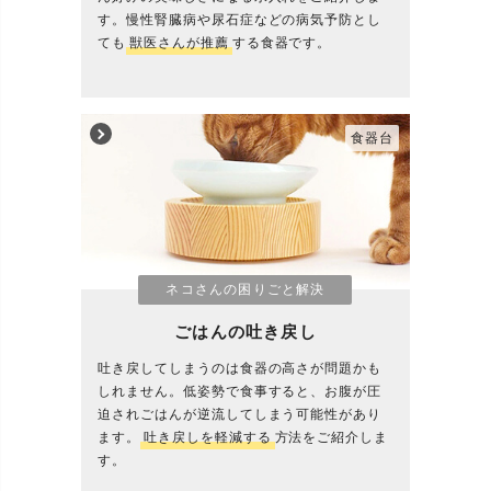
す。慢性腎臓病や尿石症などの病気予防とし
ても
獣医さんが推薦
する食器です。
食器台
ネコさんの困りごと解決
ごはんの吐き戻し
吐き戻してしまうのは食器の高さが問題かも
しれません。低姿勢で食事すると、お腹が圧
迫されごはんが逆流してしまう可能性があり
ます。
吐き戻しを軽減する
方法をご紹介しま
す。