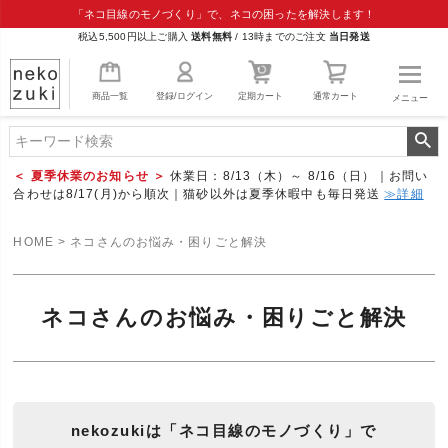
「ネコ目線のモノづくり」で、ネコの困ったを解決します！
税込5,500円以上ご購入
送料無料
/
13時までのご注文
当日発送
商品一覧
登録/ログイン
定期カート
通常カート
メニュー
＜ 夏季休業のお知らせ ＞
休業日：8/13（木）～ 8/16（日）｜お問い
合わせは8/17(月)から順次｜猫砂以外は夏季休暇中も毎日発送
≫詳細
HOME
ネコさんのお悩み・困りごと解決
ネコさんのお悩み・困りごと解決
nekozukiは「ネコ目線のモノづくり」で