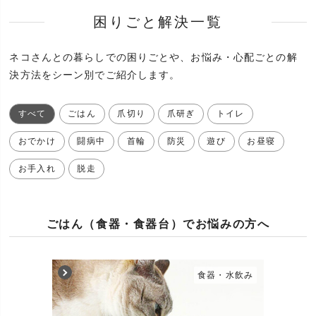
困りごと解決一覧
ネコさんとの暮らしでの困りごとや、お悩み・心配ごとの解
決方法をシーン別でご紹介します。
すべて
ごはん
爪切り
爪研ぎ
トイレ
おでかけ
闘病中
首輪
防災
遊び
お昼寝
お手入れ
脱走
ごはん（食器・食器台）でお悩みの方へ
食器・水飲み