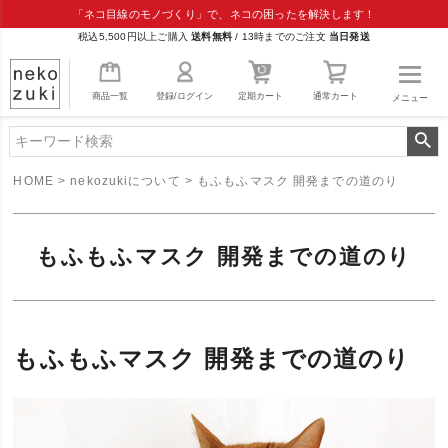
「ネコ目線のモノづくり」で、ネコの困ったを解決します！
税込5,500円以上ご購入
送料無料
/
13時までのご注文
当日発送
商品一覧
登録/ログイン
定期カート
通常カート
メニュー
HOME
nekozukiについて
もふもふマスク 開発までの道のり
もふもふマスク 開発までの道のり
もふもふマスク 開発までの道のり