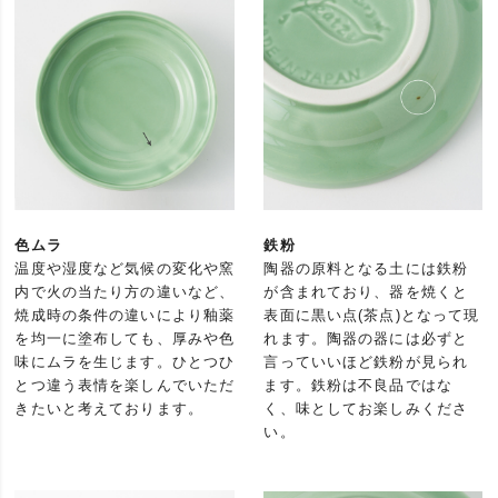
色ムラ
鉄粉
温度や湿度など気候の変化や窯
陶器の原料となる土には鉄粉
内で火の当たり方の違いなど、
が含まれており、器を焼くと
焼成時の条件の違いにより釉薬
表面に黒い点(茶点)となって現
を均一に塗布しても、厚みや色
れます。陶器の器には必ずと
味にムラを生じます。ひとつひ
言っていいほど鉄粉が見られ
とつ違う表情を楽しんでいただ
ます。鉄粉は不良品ではな
きたいと考えております。
く、味としてお楽しみくださ
い。