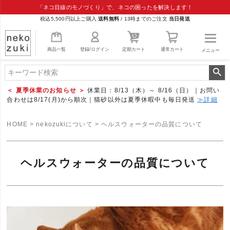
「ネコ目線のモノづくり」で、ネコの困ったを解決します！
税込5,500円以上ご購入
送料無料
/
13時までのご注文
当日発送
商品一覧
登録/ログイン
定期カート
通常カート
メニュー
＜ 夏季休業のお知らせ ＞
休業日：8/13（木）～ 8/16（日）｜お問い
合わせは8/17(月)から順次｜猫砂以外は夏季休暇中も毎日発送
≫詳細
HOME
nekozukiについて
ヘルスウォーターの品質について
ヘルスウォーターの品質について