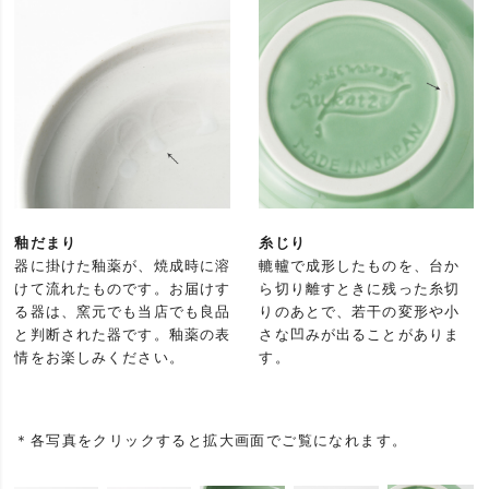
釉だまり
糸じり
器に掛けた釉薬が、焼成時に溶
轆轤で成形したものを、台か
けて流れたものです。お届けす
ら切り離すときに残った糸切
る器は、窯元でも当店でも良品
りのあとで、若干の変形や小
と判断された器です。釉薬の表
さな凹みが出ることがありま
情をお楽しみください。
す。
＊各写真をクリックすると拡大画面でご覧になれます。