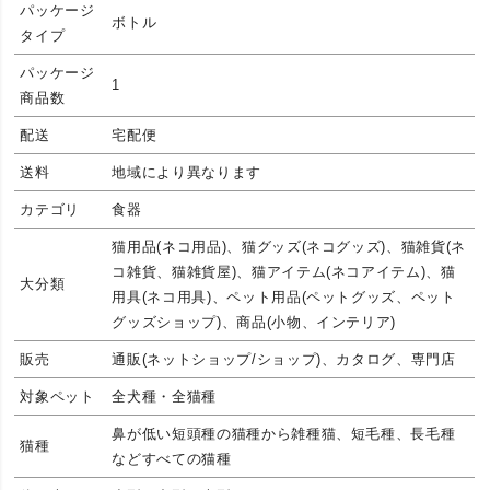
パッケージ
ボトル
タイプ
パッケージ
1
商品数
配送
宅配便
送料
地域により異なります
カテゴリ
食器
猫用品(ネコ用品)、猫グッズ(ネコグッズ)、猫雑貨(ネ
コ雑貨、猫雑貨屋)、猫アイテム(ネコアイテム)、猫
大分類
用具(ネコ用具)、ペット用品(ペットグッズ、ペット
グッズショップ)、商品(小物、インテリア)
販売
通販(ネットショップ/ショップ)、カタログ、専門店
対象ペット
全犬種・全猫種
鼻が低い短頭種の猫種から雑種猫、短毛種、長毛種
猫種
などすべての猫種