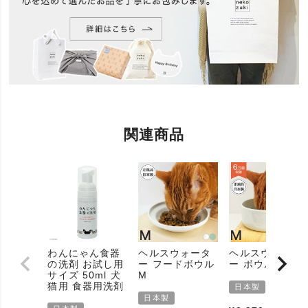
関連商品
わんにゃん食器
ヘルスウォータ
ヘルスウォータ
の洗剤 お試し用
ー フードボウル
ー ボウルM
サイズ 50ml 犬
M
猫用 食器用洗剤
日本製
日本製