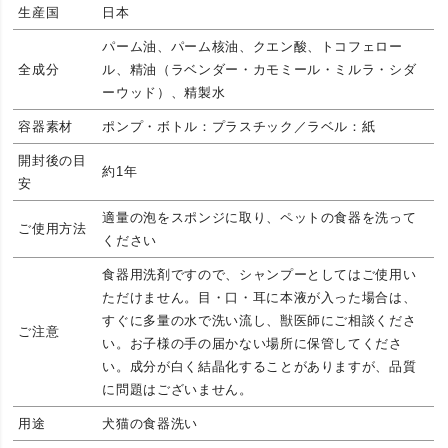
生産国
日本
パーム油、パーム核油、クエン酸、トコフェロー
全成分
ル、精油（ラベンダー・カモミール・ミルラ・シダ
ーウッド）、精製水
容器素材
ポンプ・ボトル：プラスチック／ラベル：紙
開封後の目
約1年
安
適量の泡をスポンジに取り、ペットの食器を洗って
ご使用方法
ください
食器用洗剤ですので、シャンプーとしてはご使用い
ただけません。目・口・耳に本液が入った場合は、
すぐに多量の水で洗い流し、獣医師にご相談くださ
ご注意
い。お子様の手の届かない場所に保管してくださ
い。成分が白く結晶化することがありますが、品質
に問題はございません。
用途
犬猫の食器洗い