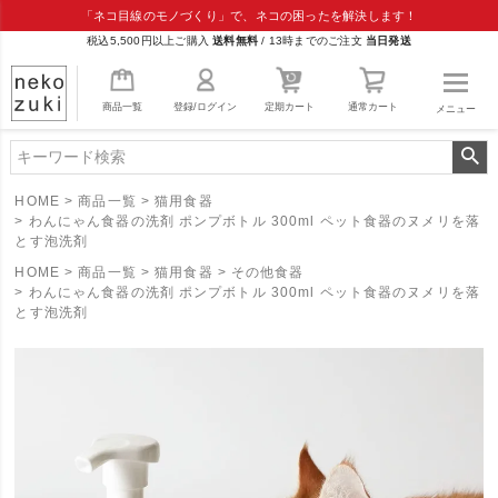
「ネコ目線のモノづくり」で、ネコの困ったを解決します！
税込5,500円以上ご購入
送料無料
/
13時までのご注文
当日発送
商品一覧
登録/ログイン
定期カート
通常カート
メニュー
HOME
商品一覧
猫用食器
わんにゃん食器の洗剤 ポンプボトル 300ml ペット食器のヌメリを落
とす泡洗剤
HOME
商品一覧
猫用食器
その他食器
わんにゃん食器の洗剤 ポンプボトル 300ml ペット食器のヌメリを落
とす泡洗剤