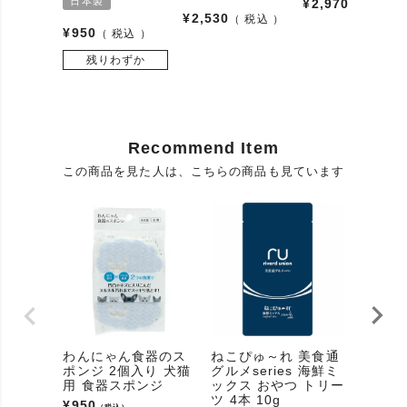
日本製
¥
2,970
税込
¥
2,530
税込
¥
950
税込
残りわずか
Recommend Item
この商品を見た人は、こちらの商品も見ています
わんにゃん食器のス
ねこぴゅ～れ 美食通
無染色
ポンジ 2個入り 犬猫
グルメseries 海鮮ミ
1個
用 食器スポンジ
ックス おやつ トリー
¥
900
（
ツ 4本 10g
¥
950
（税込）