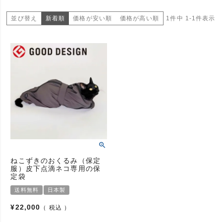
並び替え
新着順
価格が安い順
価格が高い順
1
件中
1
-
1
件表示
ねこずきのおくるみ（保定
服）皮下点滴ネコ専用の保
定袋
送料無料
日本製
¥
22,000
税込