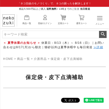
「ネコ目線のモノづくり」で、ネコの困ったを解決します！
税込5,500円以上ご購入
送料無料
/
13時までのご注文
当日発送
商品一覧
登録/ログイン
定期カート
通常カート
メニュー
＜ 夏季休業のお知らせ ＞
休業日：8/13（木）～ 8/16（日）｜お問い
合わせは8/17(月)から順次｜猫砂以外は夏季休暇中も毎日発送
≫詳細
HOME
商品一覧
介護用品
保定袋・皮下点滴補助
保定袋・皮下点滴補助