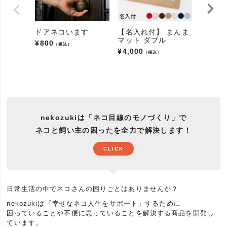
ドアネコいます
【名入れ付】 まんま
まるっ
マット ダブル
用カー
¥
800
（税込）
り
¥
4,000
（税込）
¥
7,700
nekozukiは「ネコ目線のモノづくり」で
ネコと飼い主の困ったを全力で解決します！
CLICK
日常生活の中でネコさんの困りごとはありませんか？
nekozukiは「幸せなネコ人生をサポート」するために
困っていることや不便に思っていることを解決する商品を開発し
ています。