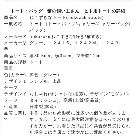
トート・バッグ 猫の飼い主さん ヒト用トートの詳細
商品名
ねこずきなトート(nekozukinatote)
一般名称
トート（トートバッグ/キャリー/キャリーバッグ/
バッグ）
メーカー名
nekozuki(ねこずき/猫好き/猫ずき)
メーカー型
グレー、１２４１S、１２４２M、１２４３L
番
商品サイズ
縦30.5cm、横34cm、マチ幅11cm
商品の形状
トート
重量
色(カラー)
灰色（グレー）
デザインモ
シンプル、上品
チーフ
デザインイ
おしゃれ(オシャレ/お洒落)、デザイン(モダン/ス
メージ
タイリッシュ)、高級(上質/高品質)
生産国
日本製(国産)
品質に関し
手作り品のため形状には多少の個体差がありま
て
す。安心、安全には最大限注意をはらっておりま
すが万が一、到着した商品に不具合が見受けられ
た場合には当店まで速やかにご連絡ください。