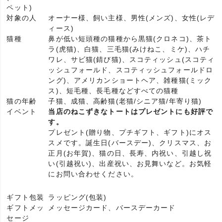
ペット)
対象の人
オーナー様、飼い主様、男性(メンズ)、女性(レデ
ィース)
猫種
鼻が低い短頭種の猫種から黒猫(クロネコ)、茶ト
ラ(虎猫)、白猫、三毛猫(みけねこ、ミケ)、ハチ
ワレ、サビ猫(錆び猫)、スコティッシュ(スコティ
ッシュフォールド、スコティッシュフォールドロ
ング)、アメリカンショートヘア、雑種猫(ミック
ス)、短毛種、長毛種などすべての猫種
猫の年齢
子猫、成猫、高齢猫(老猫/シニア猫/年寄り猫)
イベント
当店のねこずきなトートはプレゼントにも好評で
す。
プレゼント(贈り物、プチギフト、ギフト)にオス
スメです。誕生日(バースデー)、クリスマス、お
正月(お年賀)、猫の日、長寿、内祝い、引越し祝
い(引越祝い)、出産祝い、お見舞いなど。お気軽
にお問い合わせください。
ギフト包装
ラッピング(包装)
ギフトメッ
メッセージカード、バースデーカード
セージ