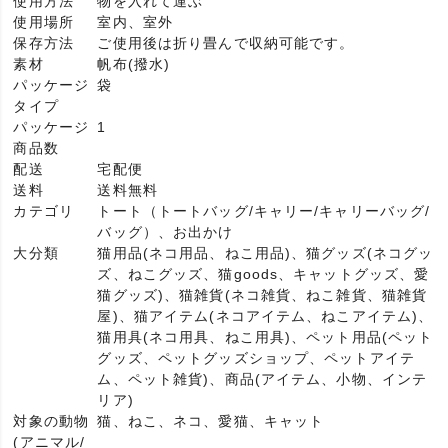
使用方法
物を入れて運ぶ
使用場所
室内、室外
保存方法
ご使用後は折り畳んで収納可能です。
素材
帆布(撥水)
パッケージ
袋
タイプ
パッケージ
1
商品数
配送
宅配便
送料
送料無料
カテゴリ
トート（トートバッグ/キャリー/キャリーバッグ/
バッグ）、お出かけ
大分類
猫用品(ネコ用品、ねこ用品)、猫グッズ(ネコグッ
ズ、ねこグッズ、猫goods、キャットグッズ、愛
猫グッズ)、猫雑貨(ネコ雑貨、ねこ雑貨、猫雑貨
屋)、猫アイテム(ネコアイテム、ねこアイテム)、
猫用具(ネコ用具、ねこ用具)、ペット用品(ペット
グッズ、ペットグッズショップ、ペットアイテ
ム、ペット雑貨)、商品(アイテム、小物、インテ
リア)
対象の動物
猫、ねこ、ネコ、愛猫、キャット
(アニマル/