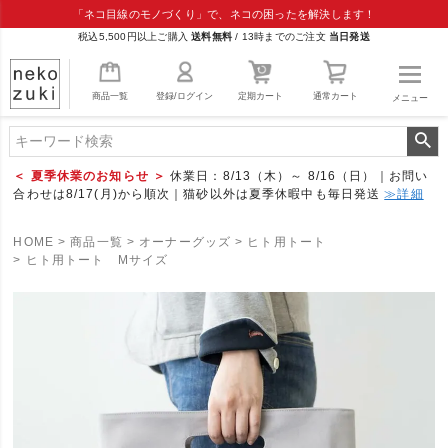
「ネコ目線のモノづくり」で、ネコの困ったを解決します！
税込5,500円以上ご購入
送料無料
/
13時までのご注文
当日発送
商品一覧
登録/ログイン
定期カート
通常カート
メニュー
＜ 夏季休業のお知らせ ＞
休業日：8/13（木）～ 8/16（日）｜お問い
合わせは8/17(月)から順次｜猫砂以外は夏季休暇中も毎日発送
≫詳細
HOME
商品一覧
オーナーグッズ
ヒト用トート
ヒト用トート Mサイズ