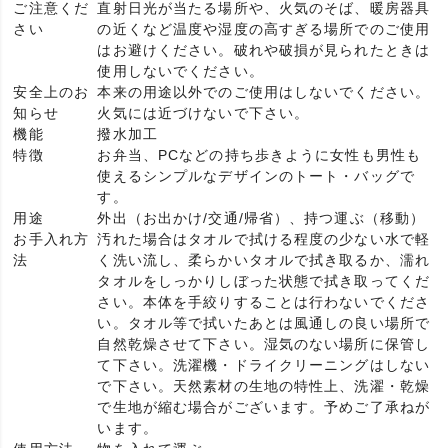
ご注意くだ
直射日光が当たる場所や、火気のそば、暖房器具
さい
の近くなど温度や湿度の高すぎる場所でのご使用
はお避けください。破れや破損が見られたときは
使用しないでください。
安全上のお
本来の用途以外でのご使用はしないでください。
知らせ
火気には近づけないで下さい。
機能
撥水加工
特徴
お弁当、PCなどの持ち歩きように女性も男性も
使えるシンプルなデザインのトート・バッグで
す。
用途
外出（お出かけ/交通/帰省）、持つ運ぶ（移動）
お手入れ方
汚れた場合はタオルで拭ける程度の少ない水で軽
法
く洗い流し、柔らかいタオルで拭き取るか、濡れ
タオルをしっかりしぼった状態で拭き取ってくだ
さい。本体を手絞りすることは行わないでくださ
い。タオル等で拭いたあとは風通しの良い場所で
自然乾燥させて下さい。湿気のない場所に保管し
て下さい。洗濯機・ドライクリーニングはしない
で下さい。天然素材の生地の特性上、洗濯・乾燥
で生地が縮む場合がございます。予めご了承ねが
います。