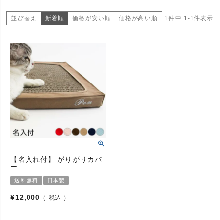
並び替え
新着順
価格が安い順
価格が高い順
1
件中
1
-
1
件表示
【名入れ付】 がりがりカバ
ー
送料無料
日本製
¥
12,000
税込