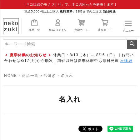
「ネコ目線のモノづくり」で、ネコの困ったを解決します！
税込5,500円以上ご購入
送料無料
/
13時までのご注文
当日発送
商品一覧
登録/ログイン
定期カート
通常カート
メニュー
＜ 夏季休業のお知らせ ＞
休業日：8/13（木）～ 8/16（日）｜お問い
合わせは8/17(月)から順次｜猫砂以外は夏季休暇中も毎日発送
≫詳細
HOME
商品一覧
爪研ぎ
名入れ
名入れ