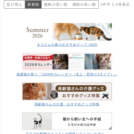
並び替え
新着順
価格が安い順
価格が高い順
1
件中
1
-
1
件表示
ネコさんの夏のおすすめグッズ 2026
保護猫を救う『2026年カレンダー（卓上・壁掛け2タイプ）』
高齢猫さんの介護・おすすめグッズ特集
アロマや植物でネコさんが犠牲にならないために…