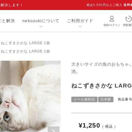
を解決します！
税込5,500円以上ご購入
送料
ごと解決
nekozukiについて
ご利用ガイド
登録/ログイン
閲覧履
ねこずきさかな LARGE 1個
猫砂・トイレ用品
お手入れ用品
ねこずきさかな LARGE 1個
爪研ぎ
キャリー
大きいサイズの魚のおもちゃ
介護用品
おもちゃ
消。
室内用品
首輪
ねこずきさかな LARG
ベッド・マット
オーナーグッズ
メール便対応
日本製
商品番
食器
キャットフード
¥
1,250
税込