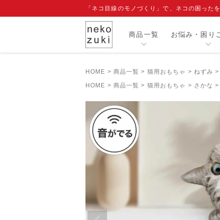
「ネコ目線のモノづくり」で、ネコの困った
商品一覧
お悩み・困り
HOME
商品一覧
猫用おもちゃ
ねずみ
カテゴリー
HOME
商品一覧
猫用おもちゃ
さかな
人気商品
閲覧履歴
注目ワード
爪切り補助具『もふもふマスク』
エリザベスカラー
寒さ対策グッズ