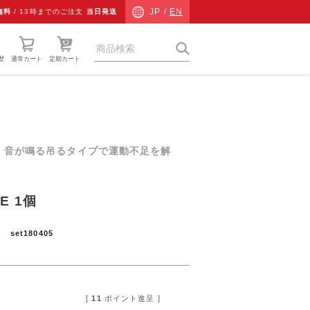
JP /
EN
無料
/
13時までのご注文
当日発送
歴
通常カート
定期カート
猫草
ネコ専用防災
。音が鳴る吊るタイプで運動不足を解
ネコ検査キット
チャリティーグッズ
E 1個
その他
号
set180405
ギフト
[
11
ポイント進呈 ]