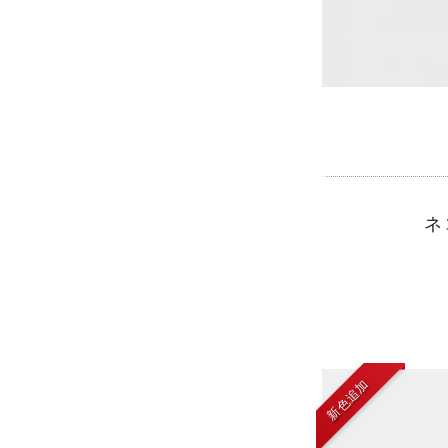
ネ
新色追加