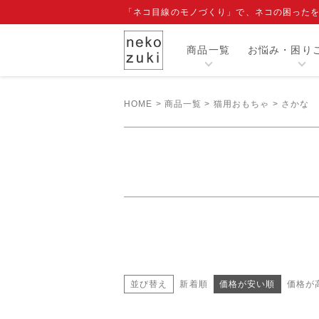
「ネコ目線のモノづくり」で、ネコの困った
商品一覧
お悩み・困り
HOME
商品一覧
猫用おもちゃ
さかな
カテゴリー
人気商品
閲覧履歴
注目ワード
爪切り補助具『もふもふマスク』
エリザベスカラー
寒さ対策グッズ
並び替え
新着順
価格が安い順
価格が