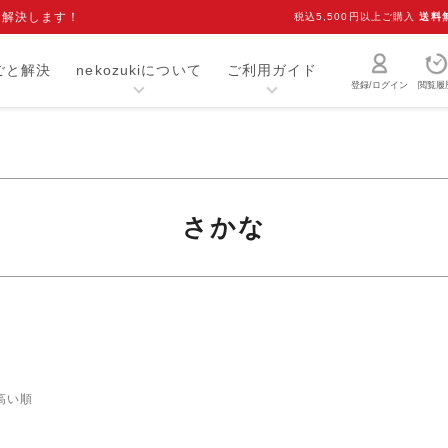
を解決します！
税込5,500円以上ご購入
送料
ごと解決
nekozukiについて
ご利用ガイド
登録/ログイン
閲覧履
猫砂・トイレ用品
お手入れ用品
爪研ぎ
キャリー
さかな
介護用品
おもちゃ
室内用品
首輪
ベッド・マット
オーナーグッズ
食器
キャットフード
高い順