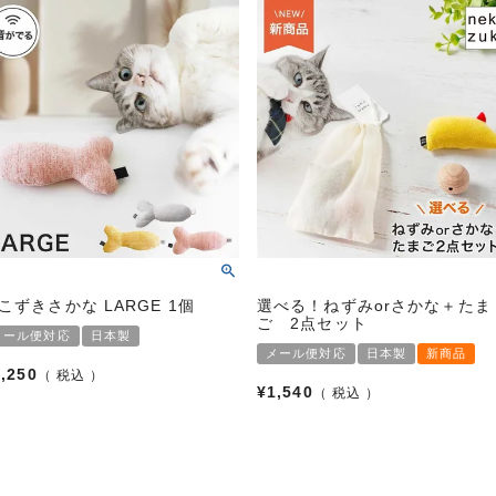
こずきさかな LARGE 1個
選べる！ねずみorさかな＋たま
ご 2点セット
メール便対応
日本製
メール便対応
日本製
新商品
1,250
税込
¥
1,540
税込