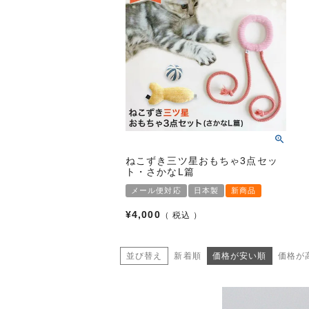
ねこずき三ツ星おもちゃ3点セッ
ト・さかなL篇
メール便対応
日本製
新商品
¥
4,000
税込
並び替え
新着順
価格が安い順
価格が