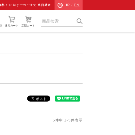
JP /
EN
無料
/
13時までのご注文
当日発送
歴
通常カート
定期カート
猫草
ネコ専用防災
ネコ検査キット
チャリティーグッズ
その他
ギフト
5
件中
1
-
5
件表示