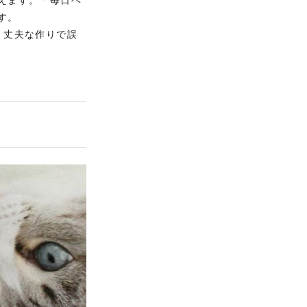
えます。「毎日ベ
す。
。丈夫な作りで誤