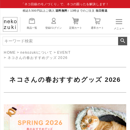
「ネコ目線のモノづくり」で、ネコの困ったを解決します！
税込5,500円以上ご購入
送料無料
/
13時までのご注文
当日発送
商品一覧
登録/ログイン
定期カート
通常カート
メニュー
HOME
nekozukiについて
EVENT
ネコさんの春おすすめグッズ 2026
ネコさんの春おすすめグッズ 2026