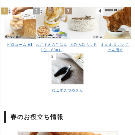
ピロコーム E1
ねこずきのごはん
あみあみベッド
まんまボウル ご
1缶（80g）
はん用M
ねこずきつめきり
春のお役立ち情報