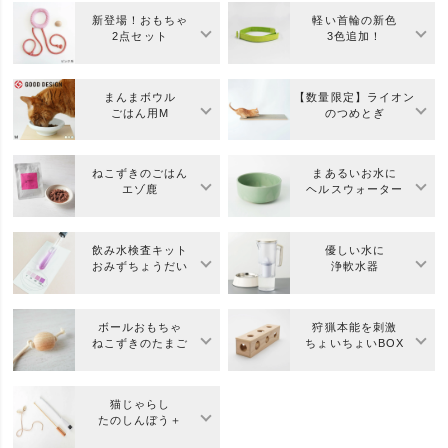
新登場！おもちゃ
軽い首輪の新色
2点セット
3色追加！
まんまボウル
【数量限定】ライオン
ごはん用M
のつめとぎ
ねこずきのごはん
まあるいお水に
エゾ鹿
ヘルスウォーター
飲み水検査キット
優しい水に
おみずちょうだい
浄軟水器
ボールおもちゃ
狩猟本能を刺激
ねこずきのたまご
ちょいちょいBOX
猫じゃらし
たのしんぼう＋