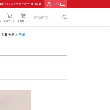
JP /
EN
無料
/
13時までのご注文
当日発送
歴
通常カート
定期カート
中も毎日発送
≫詳細
猫草
ネコ専用防災
ネコ検査キット
チャリティーグッズ
その他
ギフト