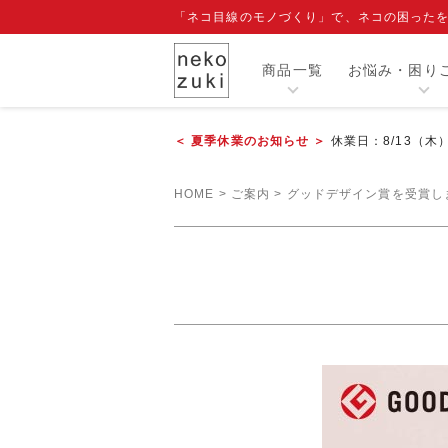
「ネコ目線のモノづくり」で、ネコの困った
商品一覧
お悩み・困り
＜ 夏季休業のお知らせ ＞
休業日：8/13（木
カテゴリー
HOME
ご案内
グッドデザイン賞を受賞し
人気商品
閲覧履歴
注目ワード
爪切り補助具『もふもふマスク』
エリザベスカラー
寒さ対策グッズ