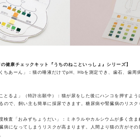
猫の健康チェックキット『うちのねこといっしょ』シリーズ】
おくちあーん」：猫の唾液だけでpH、Hbを測定でき、歯石、歯周
っことるよ」（特許出願中）：猫が尿をした後にハンコを押すよう
るので、飼い主も簡単に採尿できます。糖尿病や腎臓病のリスク
硬度検査「おみずちょうだい」：ミネラルやカルシウムが多く含ま
臓病になってしまうリスクが高まります。人間より猫の方がその
。