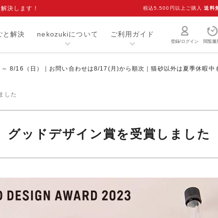
を解決します！
税込5,500円以上ご購入
送料
ごと解決
nekozukiについて
ご利用ガイド
登録/ログイン
閲覧履
）～ 8/16（日）｜お問い合わせは8/17(月)から順次｜猫砂以外は夏季休暇
猫砂・トイレ用品
お手入れ用品
爪研ぎ
キャリー
ました
介護用品
おもちゃ
グッドデザイン賞を受賞しました
室内用品
首輪
ベッド・マット
オーナーグッズ
食器
キャットフード