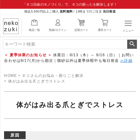
「ネコ目線のモノづくり」で、ネコの困ったを解決します！
税込5,500円以上ご購入
送料無料
/
13時までのご注文
当日発送
商品一覧
登録/ログイン
定期カート
通常カート
メニュー
＜ 夏季休業のお知らせ ＞
休業日：8/13（木）～ 8/16（日）｜お問い
合わせは8/17(月)から順次｜猫砂以外は夏季休暇中も毎日発送
≫詳細
HOME
ネコさんのお悩み・困りごと解決
体がはみ出る爪とぎでストレス
体がはみ出る爪とぎでストレス
原因