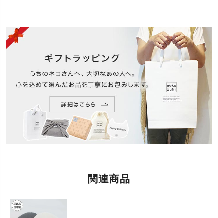
岩手の裂き織職人と開発した、「裂き編み」のベッ
ドです。夏も冬も季節に合わせて使える快適なベッ
ド。通気性がよいので快適な寝心地です。ベッド・
マットを使わないとお悩みの方にお試しいただきた
特徴
いです。どんなお部屋にもなじむ（インテリアにな
じむ）シンプルかつ、やわらかい色のおしゃれなデ
ザインでプレゼントにもおすすめ。丸洗いできる(洗
える)ので清潔。
用途
猫用 ベッド
洗い方：手洗い、もしくは洗濯機の手洗いモードを
ご使用ください。
洗剤は弱アルカリ性か中性洗剤をお使いになり、塩
素系漂白剤の使用はお避けください。色落ちの恐れ
がありますので他の物と分けて洗ってください。ド
お手入れ方
ライクリーニングはお避けください。
法
乾かし方：洗濯機での脱水は手洗いモードをご使用
ください。乾燥機の使用はお避けください。風通し
関連商品
の良い日陰で干してください。吊るし干し可能で
す。よく乾燥させてください。洗濯・乾燥で縮む場
合がございます。予めご了承願います。
猫さんがお気に入りの場所に置いてご使用くださ