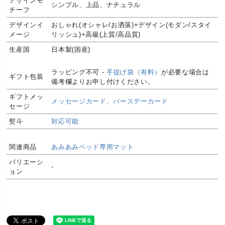
デザインモ
シンプル、上品、ナチュラル
チーフ
デザインイ
おしゃれ(オシャレ/お洒落)+デザイン(モダン/スタイ
メージ
リッシュ)+高級(上質/高品質)
生産国
日本製(国産)
デニムを使っている手作り品のため個性が一つ一つ
ラッピング不可 -
手提げ袋（有料）
が必要な場合は
異なります。様々な表情があります。自然が生み出
ギフト包装
備考欄よりお申し付けください。
した、やさしく味わい深い表情をお楽しみくださ
品質に関し
い。そのような事情から色味や風合いのご指定はお
ギフトメッ
て
メッセージカード、バースデーカード
受けできかねます。デニム独特の香りがします。香
セージ
料は添加しておりません。商品の特性をご納得頂い
熨斗
対応可能
た上、ご購入のほどお願いいたします。
本体が濡れた場合は水分が残らないように早めに拭
き取ってください。本体を濡らしたままにしたり、
関連商品
あみあみベッド専用マット
ご注意くだ
濡れた布を本体の上で放置しないでください。デニ
さい
バリエーシ
ムを使用しているのでお洗濯の際色落ちする場合が
-
ョン
あります。
安全上のお
本来の用途以外でのご使用はしないでください。火
知らせ
気には近づけないください。
お気に入り空間になじむ国産デニム素材のベッドで
機能
す