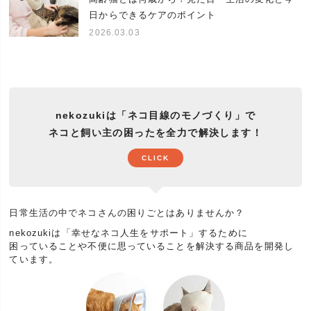
せください。
日からできるケアのポイント
日頃抱えているお悩みやあったらいいなをサポート
2026.03.03
する企画『ネコさんとの暮らしの大辞典』ランキン
特集
グ常連の人気商品、福袋、セットなど。安い、お得
が一番ではなくネコさんとの暮らしに役立つ商品を
あつめました。
nekozukiは「ネコ目線のモノづくり」で
ネコと飼い主の困ったを全力で解決します！
CLICK
日常生活の中でネコさんの困りごとはありませんか？
nekozukiは「幸せなネコ人生をサポート」するために
困っていることや不便に思っていることを解決する商品を開発し
ています。