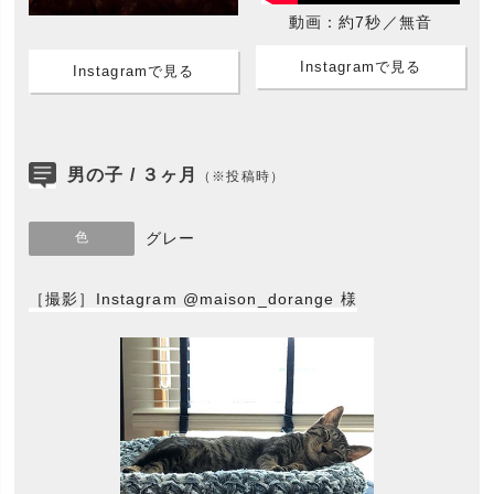
動画：約7秒／無音
Instagramで見る
Instagramで見る
男の子 / ３ヶ月
（※投稿時）
色
グレー
［撮影］Instagram @maison_dorange 様