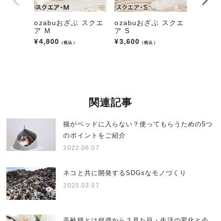
トグッズショップ、ペットアイテム、ペット雑貨)、
商品(アイテム、小物、インテリア)
ozabuおざぶ スクエ
ozabuおざぶ スクエ
あみあ
販売
通販(ネットショップ/ショップ)、カタログ、専門店
ア M
ア S
マット
¥
4,800
¥
3,600
¥
4,000
対象の動物
（税込）
（税込）
(アニマル/
猫、ねこ、ネコ、愛猫、キャット
ペット)
鼻が低い短頭種の猫種から黒猫(クロネコ)、茶トラ
(虎猫)、白猫、三毛猫(みけねこ、ミケ)、ハチワレ、
サビ猫(錆び猫)、スコティッシュ(スコティッシュフ
猫種
関連記事
ォールド、スコティッシュフォールドロング)、アメ
リカンショートヘア、雑種猫(ミックス)、短毛種、長
毛種などすべての猫種
猫がベッドに入らない？使ってもらうための5つ
のポイントをご紹介
体の大きさ
小型、中型、大型
2022.06.07
猫の年齢
子猫、成猫、高齢猫(老猫/シニア猫/年寄り猫)
当店のあみあみベットはプレゼントにもオススメで
ネコと共に開発するSDGsなモノづくり
す。
プレゼント(贈り物、プチギフト、ギフト)にオススメ
2025.03.07
イベント
です。誕生日(バースデー)、クリスマス、お正月(お
年賀)、猫の日、長寿、内祝い、引越し祝い(引越祝
い)、出産祝い、お見舞いなど。お気軽にお問い合わ
高齢猫とは何歳から？見た目・生活の変化と今