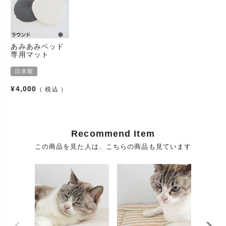
使用方法
い。
使用場所
室内
日光が直接あたるところ、温度の高いところや湿気
保存・保管
の多いところでのご使用は変質・変形・変色のもと
あみあみベッド
方法
専用マット
となりますのでお避けください。
素材
デニム
日本製
パッケージ
¥
4,000
税込
袋
タイプ
パッケージ
1
商品数
Recommend Item
配送
宅配便
この商品を見た人は、こちらの商品も見ています
送料
お届け先の地域により異なります
カテゴリ
猫用 ベッド、マット
猫用品(ネコ用品、ねこ用品)、猫グッズ(ネコグッ
ズ、ねこグッズ、猫goods、キャットグッズ、愛猫グ
ッズ)、猫雑貨(ネコ雑貨、ねこ雑貨、猫雑貨屋)、猫
大分類
アイテム(ネコアイテム、ねこアイテム)、猫用具(ネ
コ用具、ねこ用具)、ペット用品(ペットグッズ、ペッ