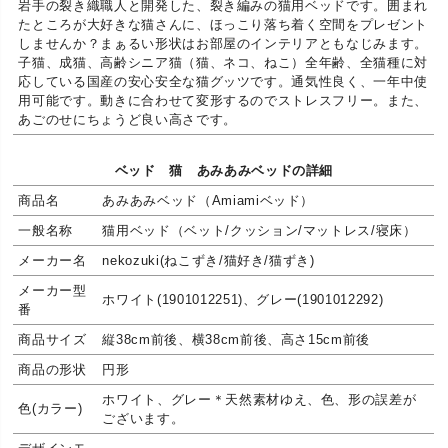
岩手の裂き織職人と開発した、裂き編みの猫用ベッドです。囲まれ
たところが大好きな猫さんに、ほっこり落ち着く空間をプレゼント
しませんか？まぁるい形状はお部屋のインテリアともなじみます。
子猫、成猫、高齢シニア猫（猫、ネコ、ねこ）全年齢、全猫種に対
応している国産の安心安全な猫グッツです。通気性良く、一年中使
用可能です。動きに合わせて変形するのでストレスフリー。また、
あごのせにちょうど良い高さです。
ベッド 猫 あみあみベッドの詳細
商品名
あみあみベッド（Amiamiベッド）
一般名称
猫用ベッド（ベット/クッション/マットレス/寝床）
メーカー名
nekozuki(ねこずき/猫好き/猫ずき)
メーカー型
ホワイト(1901012251)、グレー(1901012292)
番
商品サイズ
縦38cm前後、横38cm前後、高さ15cm前後
商品の形状
円形
ホワイト、グレー＊天然素材ゆえ、色、形の誤差が
色(カラー)
ございます。