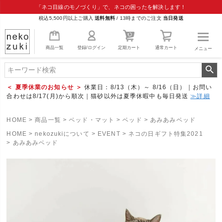
「ネコ目線のモノづくり」で、ネコの困ったを解決します！
税込5,500円以上ご購入
送料無料
/
13時までのご注文
当日発送
商品一覧
登録/ログイン
定期カート
通常カート
メニュー
＜ 夏季休業のお知らせ ＞
休業日：8/13（木）～ 8/16（日）｜お問い
合わせは8/17(月)から順次｜猫砂以外は夏季休暇中も毎日発送
≫詳細
HOME
商品一覧
ベッド・マット
ベッド
あみあみベッド
HOME
nekozukiについて
EVENT
ネコの日ギフト特集2021
あみあみベッド