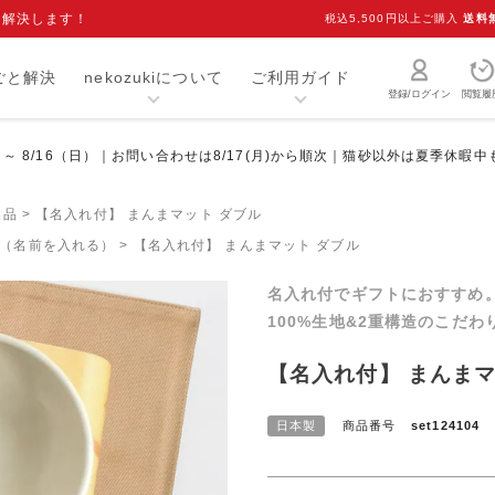
を解決します！
税込5,500円以上ご購入
送料
ごと解決
nekozukiについて
ご利用ガイド
登録/ログイン
閲覧履
）～ 8/16（日）｜お問い合わせは8/17(月)から順次｜猫砂以外は夏季休暇
猫砂・トイレ用品
お手入れ用品
爪研ぎ
キャリー
製品
【名入れ付】 まんまマット ダブル
（名前を入れる）
【名入れ付】 まんまマット ダブル
介護用品
おもちゃ
名入れ付でギフトにおすすめ
室内用品
首輪
100%生地&2重構造のこだ
ベッド・マット
オーナーグッズ
【名入れ付】 まんまマ
食器
キャットフード
日本製
商品番号
set124104