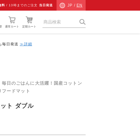
JP /
EN
無料
/
13時までのご注文
当日発送
歴
通常カート
定期カート
中も毎日発送
≫詳細
猫草
ネコ専用防災
ネコ検査キット
。毎日のごはんに大活躍！国産コットン
チャリティーグッズ
わりフードマット
その他
ット ダブル
ギフト