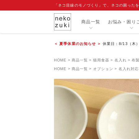
「ネコ目線のモノづくり」で、ネコの困った
商品一覧
お悩み・困り
＜ 夏季休業のお知らせ ＞
休業日：8/13（木
カテゴリー
HOME
商品一覧
猫用食器
名入れ
布
人気商品
HOME
商品一覧
オプション
名入れ対応
閲覧履歴
注目ワード
爪切り補助具『もふもふマスク』
エリザベスカラー
寒さ対策グッズ