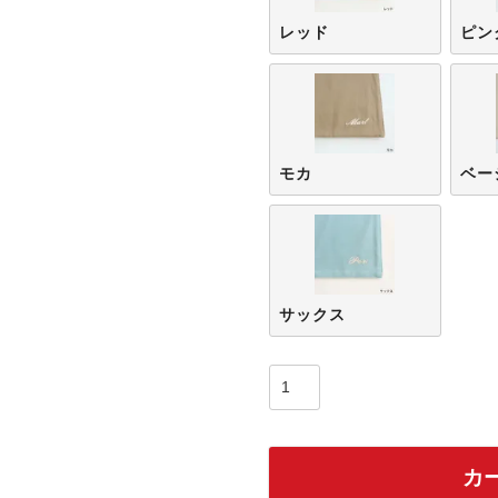
レッド
ピン
モカ
ベー
サックス
カ