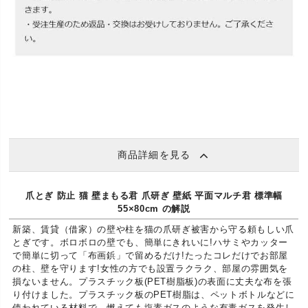
商品詳細を見る
爪とぎ 防止 猫 壁まもる君 爪研ぎ 壁紙 平面マルチ君 標準幅
55×80cm の解説
新築、賃貸（借家）の壁や柱を猫の爪研ぎ被害から守る頼もしい爪
とぎです。ボロボロの壁でも、簡単にきれいに!ハサミやカッター
で簡単に切って「布画鋲」で留めるだけ!たったコレだけでお部屋
の柱、壁を守ります!女性の方でも設置ラクラク、部屋の雰囲気を
損ないません。プラスチック板(PET樹脂板)の表面に丈夫な布を張
り付けました。プラスチック板のPET樹脂は、ペットボトルなどに
使われている材料で、燃えても塩素ガスのような有毒ガスを発生し