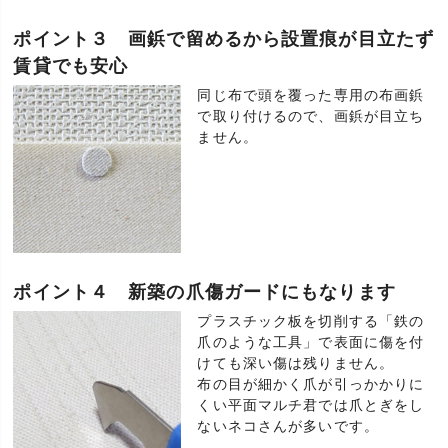
ポイント３ 画鋲で留めるから設置痕が目立たず
賃貸でも安心
同じ布で頭を覆った専用の布画鋲
で取り付けるので、画鋲が目立ち
ません。
ポイント４ 新築の爪傷ガードにもなります
プラスチック板を切削する「鉄の
爪のような工具」で表面に傷を付
けても深い傷は残りません。
布の目が細かく爪が引っかかりに
くい平面マルチ君では爪とぎをし
ないネコさんが多いです。