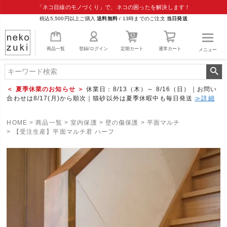
「ネコ目線のモノづくり」で、ネコの困ったを解決します！
税込5,500円以上ご購入
送料無料
/
13時までのご注文
当日発送
商品一覧
登録/ログイン
定期カート
通常カート
メニュー
＜ 夏季休業のお知らせ ＞
休業日：8/13（木）～ 8/16（日）｜お問い
合わせは8/17(月)から順次｜猫砂以外は夏季休暇中も毎日発送
≫詳細
HOME
商品一覧
室内保護
壁の傷保護
平面マルチ
【受注生産】平面マルチ君 ハーフ