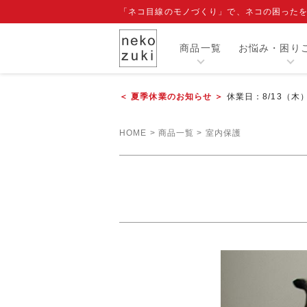
「ネコ目線のモノづくり」で、ネコの困った
商品一覧
お悩み・困り
＜ 夏季休業のお知らせ ＞
休業日：8/13（木
カテゴリー
HOME
商品一覧
室内保護
人気商品
閲覧履歴
注目ワード
爪切り補助具『もふもふマスク』
エリザベスカラー
寒さ対策グッズ