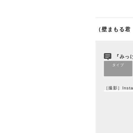
（壁まもる君
『みっ
タイプ
［撮影］Insta