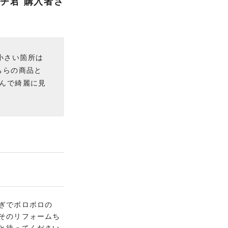
チ君 購入者さ
小さい箇所は
ちらの商品と
んで綺麗に見
ぎでボロボロの
そのリフォームち
と待ってください