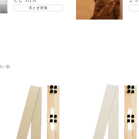
爪とぎ対策
高い順