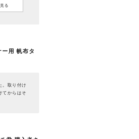
mで見る
ー用 帆布タ
た。取り付け
けてからはそ