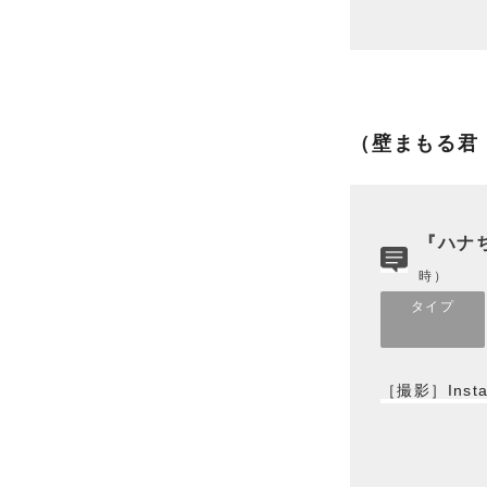
（壁まもる君
『ハナち
時）
タイプ
［撮影］Insta