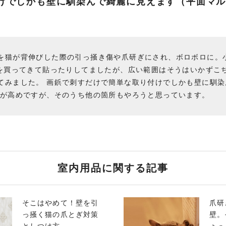
けでしかも壁に馴染んで綺麗に見えます（平面マル
を猫が背伸びした際の引っ掻き傷や爪研ぎにされ、ボロボロに。
紙を買ってきて貼ったりしてましたが、広い範囲はそうはいかずこ
てみました。 画鋲で刺すだけで簡単な取り付けでしかも壁に馴染
段が高めですが、そのうち他の箇所もやろうと思っています。
室内用品に関する記事
そこはやめて！壁を引
爪研
っ掻く猫の爪とぎ対策
壁。
としつけ方
ょっ