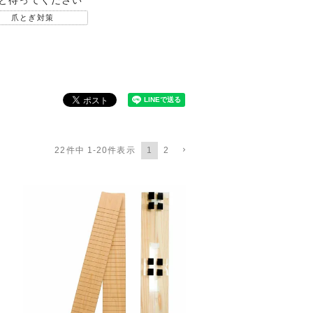
爪とぎ対策
1
2
22
件中
1
-
20
件表示