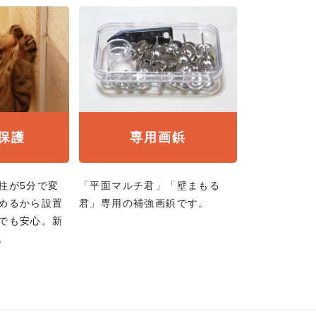
保護
専用画鋲
柱が5分で変
「平面マルチ君」「壁まもる
めるから設置
君」専用の補強画鋲です。
でも安心。新
。