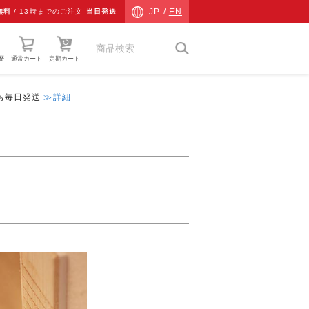
JP /
EN
無料
/
13時までのご注文
当日発送
歴
通常カート
定期カート
中も毎日発送
≫詳細
猫草
ネコ専用防災
ネコ検査キット
チャリティーグッズ
その他
ギフト