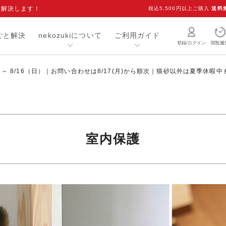
を解決します！
税込5,500円以上ご購入
送料
ごと解決
nekozukiについて
ご利用ガイド
登録/ログイン
閲覧履
）～ 8/16（日）｜お問い合わせは8/17(月)から順次｜猫砂以外は夏季休暇
猫砂・トイレ用品
お手入れ用品
爪研ぎ
キャリー
介護用品
おもちゃ
室内保護
室内用品
首輪
ベッド・マット
オーナーグッズ
食器
キャットフード