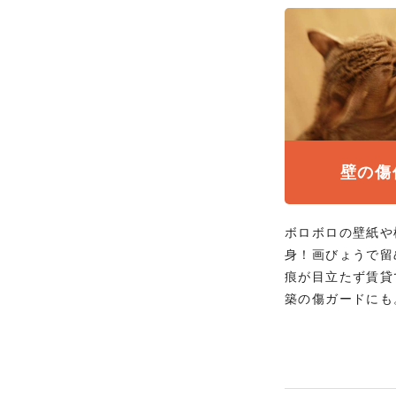
壁の傷
ボロボロの壁紙や
身！画びょうで留
痕が目立たず賃貸
築の傷ガードにも