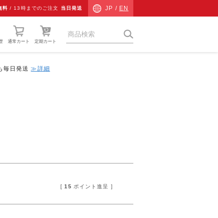
JP /
EN
無料
/
13時までのご注文
当日発送
歴
通常カート
定期カート
中も毎日発送
≫詳細
猫草
ネコ専用防災
ネコ検査キット
チャリティーグッズ
その他
ギフト
[
15
ポイント進呈 ]