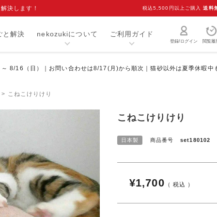
を解決します！
税込5,500円以上ご購入
送料
ごと解決
nekozukiについて
ご利用ガイド
登録/ログイン
閲覧履
）～ 8/16（日）｜お問い合わせは8/17(月)から順次｜猫砂以外は夏季休暇
猫砂・トイレ用品
お手入れ用品
爪研ぎ
キャリー
こねこけりけり
介護用品
おもちゃ
こねこけりけり
室内用品
首輪
日本製
商品番号
set180102
ベッド・マット
オーナーグッズ
食器
キャットフード
¥
1,700
税込