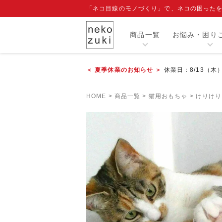
「ネコ目線のモノづくり」で、ネコの困った
商品一覧
お悩み・困り
＜ 夏季休業のお知らせ ＞
休業日：8/13（木
カテゴリー
HOME
商品一覧
猫用おもちゃ
けりけり
人気商品
閲覧履歴
注目ワード
爪切り補助具『もふもふマスク』
エリザベスカラー
寒さ対策グッズ