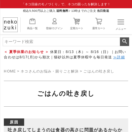
「ネコ目線のモノづくり」で、ネコの困ったを解決します！
税込5,500円以上ご購入
送料無料
/
13時までのご注文
当日発送
商品一覧
登録/ログイン
定期カート
通常カート
メニュー
＜ 夏季休業のお知らせ ＞
休業日：8/13（木）～ 8/16（日）｜お問い
合わせは8/17(月)から順次｜猫砂以外は夏季休暇中も毎日発送
≫詳細
HOME
ネコさんのお悩み・困りごと解決
ごはんの吐き戻し
ごはんの吐き戻し
原因
吐き戻してしまうのは食器の高さに問題があるからか