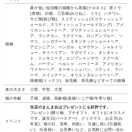
鼻が低い短頭種の猫種から黒猫(クロネコ)、茶トラ
(虎猫)、白猫、三毛猫(みけねこ、ミケ)、ハチワレ、
サビ猫(錆び猫)、スコティッシュ(スコティッシュフ
ォールド、スコティッシュフォールドロング)、アメ
リカンショートヘア、ブリティッシュショートヘ
ア、マンチカン、ラグドール、ロシアンブルー、ソ
マリ、シンガプーラ、エキゾチックショートヘア、
猫種
アビシニアン、ベンガル、ヒマラヤン、シャルトリ
ュー、サイベリアン、ラガマフィン、オシキャッ
ト、トンキニーズ、エジプシャンマウ、スクーカ
ム、バーマン、ペルシャ、バーミーズ、アメリカン
ワイヤーヘア、ターキッシュバン、コラット、ラパ
ーマ、メインクーン、オリエンタルショートヘア、
雑種猫(ミックス)、短毛種、長毛種などすべての猫種
体の大きさ
小型、中型、大型
猫の年齢
子猫、成猫、高齢猫(老猫/シニア猫/年寄り猫)
当店のまんま台はプレゼントにも好評です。
プレゼント(贈り物、プチギフト、ギフト)にオススメ
です。誕生日(バースデー)、クリスマス、お正月(お
イベント
年賀)、猫の日、長寿、内祝い、引越し祝い(引越祝
い)、出産祝い、お見舞いなど。お気軽にお問い合わ