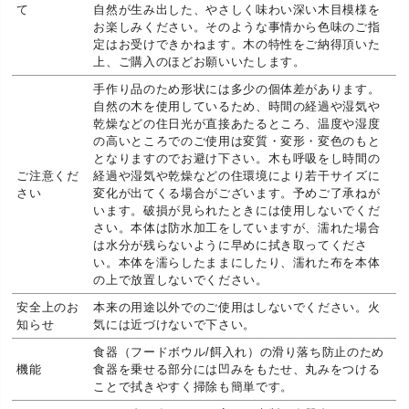
て
自然が生み出した、やさしく味わい深い木目模様を
お楽しみください。そのような事情から色味のご指
定はお受けできかねます。木の特性をご納得頂いた
上、ご購入のほどお願いいたします。
手作り品のため形状には多少の個体差があります。
自然の木を使用しているため、時間の経過や湿気や
乾燥などの住日光が直接あたるところ、温度や湿度
の高いところでのご使用は変質・変形・変色のもと
となりますのでお避け下さい。木も呼吸をし時間の
ご注意くだ
経過や湿気や乾燥などの住環境により若干サイズに
さい
変化が出てくる場合がございます。予めご了承ねが
います。破損が見られたときには使用しないでくだ
さい。本体は防水加工をしていますが、濡れた場合
は水分が残らないように早めに拭き取ってくださ
い。本体を濡らしたままにしたり、濡れた布を本体
の上で放置しないでください。
安全上のお
本来の用途以外でのご使用はしないでください。火
知らせ
気には近づけないで下さい。
食器（フードボウル/餌入れ）の滑り落ち防止のため
機能
食器を乗せる部分には凹みをもたせ、丸みをつける
ことで拭きやすく掃除も簡単です。