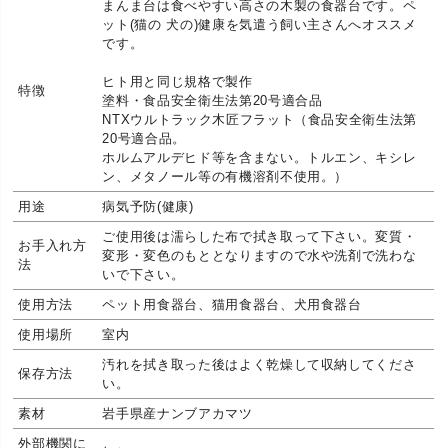
まんま台は食べやすい高さの木製の食器台です。ペ
ット(猫の 犬の)健康を気遣う飼い主さんへオススメ
です。
ヒト用と同じ規格で製作
特徴
塗料・食品安全衛生法第20号適合品
NTXウルトラック木匠フラット（食品安全衛生法第
20号適合品。
ホルムアルデヒド等を含まない。トルエン、キシレ
ン、メタノール等の有機溶剤不使用。）
用途
病気予防(健康)
ご使用後は濡らした布で拭き取って下さい。変質・
お手入れ方
変形・変色のもととなりますので水や洗剤で洗わな
法
いで下さい。
使用方法
ペット用食器台、猫用食器台、犬用食器台
使用場所
室内
汚れを拭き取った後はよく乾燥して収納してくださ
保存方法
い。
素材
岩手県産ナンブアカマツ
外部機関に