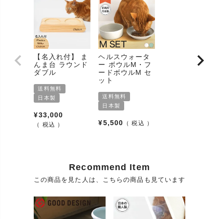
【名入れ付】 ま
ヘルスウォータ
んま台 ラウンド
ー ボウルM・フ
ダブル
ードボウルM セ
ット
送料無料
送料無料
日本製
日本製
¥
33,000
¥
5,500
税込
税込
Recommend Item
この商品を見た人は、こちらの商品も見ています