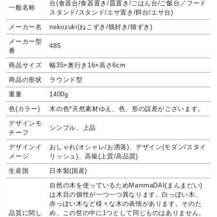
台(食器台/食器置き/皿置き/ごはん台/ご飯台／フード
一般名称
スタンド/スタンド/エサ置き/餌台/エサ台)
メーカー名
nekozuki(ねこずき/猫好き/猫ずき)
メーカー型
485
番
商品サイズ
幅35×奥行き16×高さ6cm
商品の形状
ラウンド型
重量
1400g
色(カラー)
木の色*天然素材ゆえ、色、形の誤差がございます。
デザインモ
シンプル、上品
チーフ
デザインイ
おしゃれ(オシャレ/お洒落)、デザイン(モダン/スタイ
メージ
リッシュ)、高級(上質/高品質)
生産国
日本製(国産)
自然の木を使っているためMammaDAI(まんまだい)
は木目の個性が一つ一つ異なります。白っぽい木、
赤っぽい木など様々な木の表情があります。そのた
品質に関し
め、この世の中に1つとして同じものはありません。