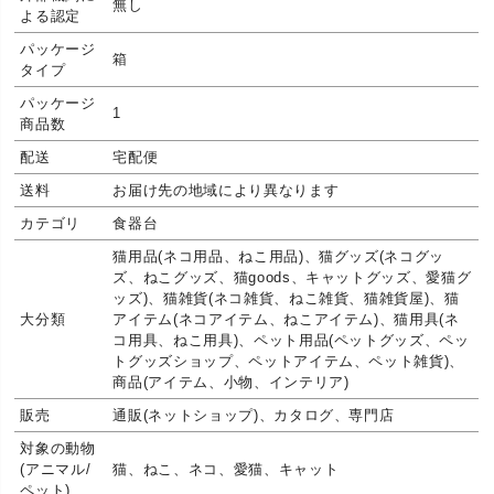
無し
よる認定
パッケージ
箱
タイプ
パッケージ
1
商品数
配送
宅配便
送料
お届け先の地域により異なります
カテゴリ
食器台
猫用品(ネコ用品、ねこ用品)、猫グッズ(ネコグッ
ズ、ねこグッズ、猫goods、キャットグッズ、愛猫グ
ッズ)、猫雑貨(ネコ雑貨、ねこ雑貨、猫雑貨屋)、猫
大分類
アイテム(ネコアイテム、ねこアイテム)、猫用具(ネ
コ用具、ねこ用具)、ペット用品(ペットグッズ、ペッ
トグッズショップ、ペットアイテム、ペット雑貨)、
商品(アイテム、小物、インテリア)
販売
通販(ネットショップ)、カタログ、専門店
対象の動物
(アニマル/
猫、ねこ、ネコ、愛猫、キャット
ペット)