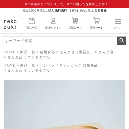
「ネコ目線のモノづくり」で、ネコの困ったを解決します！
税込5,500円以上ご購入
送料無料
/
13時までのご注文
当日発送
商品一覧
登録/ログイン
定期カート
通常カート
メニュー
HOME
商品一覧
猫用食器
まんま台（食器台）
まんま台
まんま台 ラウンドダブル
HOME
商品一覧
ハンドメイドラッピング 対象商品
まんま台 ラウンドダブル