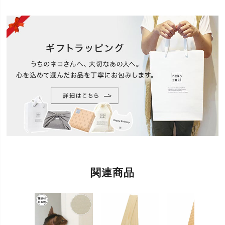
壁のコーナー(角)に設置し壁の二面をカバーします。
全ての板に厚手の白い帆布(はんぷ・綿100%)を貼っ
た帆布タイプになります。丈夫で長持ち。ただし、
爪研ぎ傾向は下がります。「壁まもる」はどの製品
も、画鋲で簡単に取り付けができます(画鋲付)。爪と
機能
ぎ被害を受けたボロボロの壁も、「壁まもる」を付
ければスッキリきれいに。木や布の自然な風合は、
お部屋の雰囲気を損ないません（目立たない/スリ
ム）。クロス張り替えよりエコで賃貸OK、安価で簡
単、実用的です。板の長さは70cm。ほとんどの猫に
対応できます。
ボロボロの壁あきらめないで!リフォーム級の
Before&After!nekozuki販売の壁まもる君は、岩手の
職人の手作りです。猫の「爪を研ぎたい」という野
生の本能を「ガリガリしちゃダメ!」と抑え付けるこ
特徴
となく自由に発揮させること（ストレス解消）をメ
インとしています。猫さんも怒られることなく気持
ちよく快適に過ごすことが出来ます。ゴミやカスが
関連商品
出にくい（ゴミが出ない）、散らかりづらい（散ら
からない）ため飼い主さまも快適に過ごせます。
爪とぎ防止(対策/壁保護/柱保護/傷つかない/家を傷つ
用途
けない/貼るだけ/賃貸対応)、傷(ひっかき)、カバー