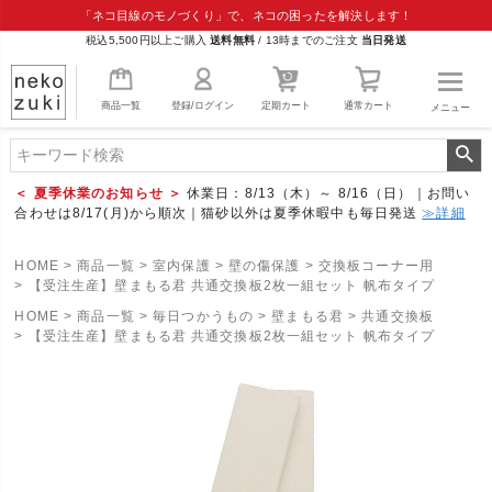
「ネコ目線のモノづくり」で、ネコの困ったを解決します！
税込5,500円以上ご購入
送料無料
/
13時までのご注文
当日発送
商品一覧
登録/ログイン
定期カート
通常カート
メニュー
＜ 夏季休業のお知らせ ＞
休業日：8/13（木）～ 8/16（日）｜お問い
合わせは8/17(月)から順次｜猫砂以外は夏季休暇中も毎日発送
≫詳細
HOME
商品一覧
室内保護
壁の傷保護
交換板コーナー用
【受注生産】壁まもる君 共通交換板2枚一組セット 帆布タイプ
HOME
商品一覧
毎日つかうもの
壁まもる君
共通交換板
【受注生産】壁まもる君 共通交換板2枚一組セット 帆布タイプ