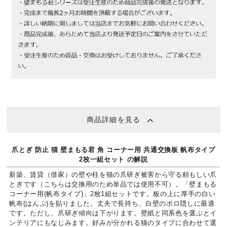
商品詳細を見る
爪とぎ 防止 猫 壁まもる君 角 コーナー用 共通交換板 帆布タイプ
2枚一組セット の解説
新築、賃貸（借家）の壁や柱を猫の爪研ぎ被害から守る頼もしい爪
とぎです（こちらは交換用のため単品では使用不可）。「壁まもる
コーナー用(帆布タイプ)」2枚1組セットです。板の上に厚手の白い
帆布(はんぷ)を貼りました。丈夫で長持ち、白壁のボロ隠しに最適
です。ただし、爪研ぎ傾向は下がります。壁紙と同系色を選ぶとイ
ンテリアにもなじみます。好みが分かれる猫のタイプに合わせて選