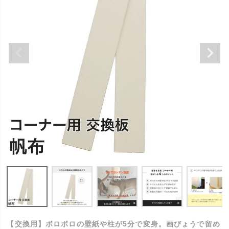
【交換用】ボロボロの壁紙や柱が5分で変身。画びょうで留め