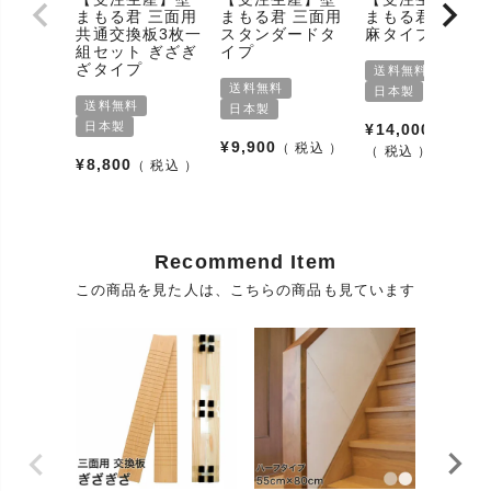
Before&After!nekozuki販売の壁まもる君は、岩手の
まもる君 三面用
まもる君 三面用
まもる君 三面用
職人の手作りです。猫の「爪を研ぎたい」という野
共通交換板3枚一
スタンダードタ
麻タイプ
特徴
生の本能を「ガリガリしちゃダメ!」と抑え付けるこ
組セット ぎざぎ
イプ
となく自由に発揮させることをメインとしていま
ざタイプ
送料無料
す。猫さんも怒られることなく気持ちよく快適に過
送料無料
日本製
ごすことが出来ます。
送料無料
日本製
日本製
¥
14,000
爪とぎ防止(対策/壁保護/柱保護/傷つかない/家を傷つ
¥
9,900
税込
用途
税込
けない/貼るだけ/賃貸対応)、傷(ひっかき)、カバー
¥
8,800
税込
お手入れ方
爪とぎ屑をはたきや掃除機等で取り除いてくださ
法
い。
ケアする部
爪(つめ/巻き爪/深爪)、ネイル
Recommend Item
分
この商品を見た人は、こちらの商品も見ています
使用方法
付属の取扱説明書に従い設置してください。
使用場所
室内 壁(壁面/壁面コーナー/壁の角)、柱
岩手県産杉材またはサワラ材（国産素材）、固定フ
素材
レーム、画鋲、マジックテープ
パッケージ
箱
タイプ
パッケージ
1