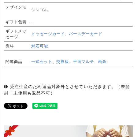
デザインモ
シンプル
チーフ
ギフト包装
-
おしゃれ(オシャレ/お洒落)+デザイン(モダン/スタイ
デザインイ
リッシュ)+高級(上質/高品質)+ナチュラル(自然/リラ
メージ
ギフトメッ
ックス)
メッセージカード、バースデーカード
セージ
生産国
日本製(国産)
熨斗
対応可能
自然の木を使っているため壁まもる君は木目の個性
品質に関し
が一つ一つ異なります。そのため、この世の中に1つ
関連商品
一式セット
、
交換板
、
平面マルチ
、
画鋲
て
として同じものはありません。自然が生み出した、
やさしく味わい深い木目模様をお楽しみください。
下記の部分には取り付けができませんので、ご注意
下さい。・壁の幅が狭い場合。 ・壁の角(コーナー)
受注生産のため返品対象外とさせていただきます。（未開
以外の場所。 ・丸みを帯びたコーナー部分。・コー
封・未使用も返品不可）
ナーが直角でない場所。(ほぼ直角であれば大丈夫で
す)・「コーナー用」「三面用」は、壁の角以外の場
所や、壁の角でも丸くデザインされている所。(猫に
ご注意くだ
よって削られて丸くなった様なところは『壁まも
さい
る』がカバーできる範囲であれば大丈夫です)・凹凸
がデザインされた壁。・画鋲(押ピン)が刺さらない
壁。・土壁のように、壁面がもろい壁。