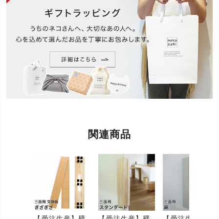
受注生産のため返品・交換はお受けしておりませ
ん。ご了承ください。
本来の用途以外でのご使用はしないでください。火
気には近づけないで下さい。「コーナー用」「三面
用」は、猫の爪研ぎくらいでは壁から外れません
が、人が無理な力をかけたり、お子様がイタズラを
安全上のお
すると、ピン留めベース ごと外れる場合がありま
知らせ
す。 その場合、画鋲の針がむき出しになります ので
十分ご注意下さい。 念のため、3歳未満の小さいお子
様が自由に行動できる所で保護者の監視が行き届か
ない場所には、設置なさらないで下さい。
「壁まもる」はどの製品も、画鋲で簡単に取り付け
ができます(画鋲付)。爪とぎ被害を受けたボロボロの
関連商品
壁も、「壁まもる」を付ければスッキリきれいに。
木や布の自然な風合は、お部屋の雰囲気を損ないま
機能
せん（目立たない/スリム）。木は、木目のきれいな
岩手・秋田県産の杉板※を使っています。(※材質の
似たサワラ材が混じる場合もあります。)クロスを張
り替えるより安価で簡単、実用的です。板の長さは
70cm。ほとんどの猫に対応できます。
ボロボロの壁あきらめないで!リフォーム級の
【受注生産】壁
【受注生産】壁
【受注生産】壁