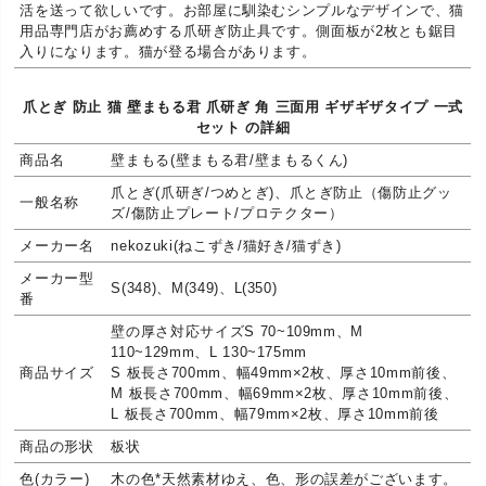
活を送って欲しいです。お部屋に馴染むシンプルなデザインで、猫
用品専門店がお薦めする爪研ぎ防止具です。側面板が2枚とも鋸目
入りになります。猫が登る場合があります。
爪とぎ 防止 猫 壁まもる君 爪研ぎ 角 三面用 ギザギザタイプ 一式
セット の詳細
商品名
壁まもる(壁まもる君/壁まもるくん)
爪とぎ(爪研ぎ/つめとぎ)、爪とぎ防止（傷防止グッ
一般名称
ズ/傷防止プレート/プロテクター）
メーカー名
nekozuki(ねこずき/猫好き/猫ずき)
メーカー型
S(348)、M(349)、L(350)
番
壁の厚さ対応サイズS 70~109mm、M
110~129mm、L 130~175mm
商品サイズ
S 板長さ700mm、幅49mm×2枚、厚さ10mm前後、
M 板長さ700mm、幅69mm×2枚、厚さ10mm前後、
L 板長さ700mm、幅79mm×2枚、厚さ10mm前後
商品の形状
板状
色(カラー)
木の色*天然素材ゆえ、色、形の誤差がございます。