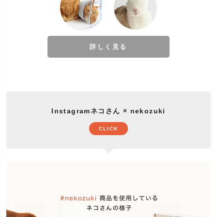
リカンショートヘア、雑種猫(ミックス)、短毛種、長
毛種などすべての猫種
体の大きさ
小型、中型、大型
猫の年齢
子猫、成猫、高齢猫(老猫/シニア猫/年寄り猫)
詳しく見る
当店の壁まもるはプレゼントにも好評です。
プレゼント(贈り物、プチギフト、ギフト)にオススメ
です。誕生日(バースデー)、クリスマス、お正月(お
イベント
年賀)、猫の日、長寿、内祝い、引越し祝い(引越祝
い)、出産祝い、お見舞いなど。お気軽にお問い合わ
せください。
Instagramネコさん × nekozuki
日頃抱えているお悩みやあったらいいなをサポート
する企画『ネコさんとの暮らしの大辞典』ランキン
CLICK
特集
グ常連の人気商品、福袋、セットなど。安い、お得
が一番ではなくネコさんとの暮らしに役立つ商品を
あつめました。