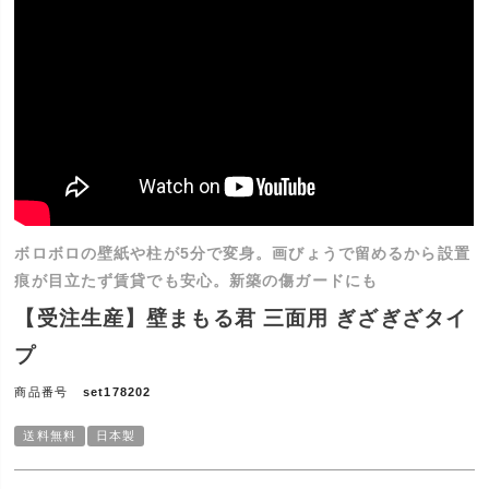
ボロボロの壁紙や柱が5分で変身。画びょうで留めるから設置
痕が目立たず賃貸でも安心。新築の傷ガードにも
【受注生産】壁まもる君 三面用 ぎざぎざタイ
プ
商品番号
set178202
送料無料
日本製