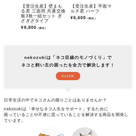
商品数
【受注生産】壁まも
【受注生産】平面マ
【受注
配送
宅配便
る君 三面用 共通交換
ルチ君 ハーフ
る君 
板3枚一組セット ぎ
¥
6,600
¥
14,00
（税込）
送料
お届け先の地域により異なります。
ざぎざタイプ
¥
8,800
お手入れ用品、ケア(ケア用品/ケアグッズ)、グルー
（税込）
カテゴリ
ミング(マーキング)、しつけ
猫用品(ネコ用品、ねこ用品)、猫グッズ(ネコグッ
ズ、ねこグッズ、猫goods、キャットグッズ、愛猫グ
ッズ)、猫雑貨(ネコ雑貨、ねこ雑貨、猫雑貨屋)、猫
nekozukiは「ネコ目線のモノづくり」で
大分類
アイテム(ネコアイテム、ねこアイテム)、猫用具(ネ
ネコと飼い主の困ったを全力で解決します！
コ用具、ねこ用具)、ペット用品(ペットグッズ、ペッ
トグッズショップ、ペットアイテム、ペット雑貨)、
CLICK
商品(アイテム、小物、インテリア)
販売
通販(ネットショップ)、カタログ、専門店
対象の動物
日常生活の中でネコさんの困りごとはありませんか？
(アニマル/
猫、ねこ、ネコ、愛猫、キャット
ペット)
nekozukiは「幸せなネコ人生をサポート」するために
困っていることや不便に思っていることを解決する商品を開発し
鼻が低い短頭種の猫種から黒猫(クロネコ)、茶トラ
ています。
(虎猫)、白猫、三毛猫(みけねこ、ミケ)、ハチワレ、
サビ猫(錆び猫)、スコティッシュ(スコティッシュフ
猫種
ォールド、スコティッシュフォールドロング)、アメ