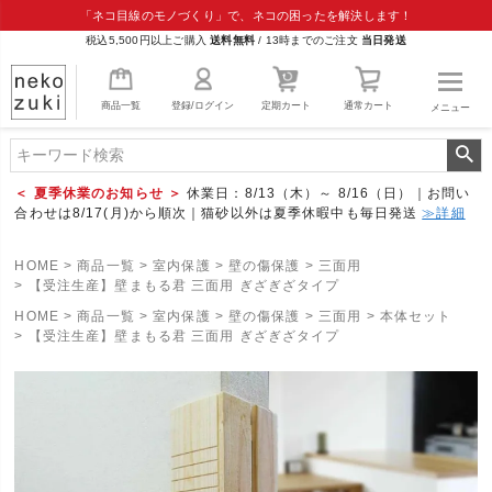
「ネコ目線のモノづくり」で、ネコの困ったを解決します！
税込5,500円以上ご購入
送料無料
/
13時までのご注文
当日発送
商品一覧
登録/ログイン
定期カート
通常カート
メニュー
＜ 夏季休業のお知らせ ＞
休業日：8/13（木）～ 8/16（日）｜お問い
合わせは8/17(月)から順次｜猫砂以外は夏季休暇中も毎日発送
≫詳細
HOME
商品一覧
室内保護
壁の傷保護
三面用
【受注生産】壁まもる君 三面用 ぎざぎざタイプ
HOME
商品一覧
室内保護
壁の傷保護
三面用
本体セット
【受注生産】壁まもる君 三面用 ぎざぎざタイプ