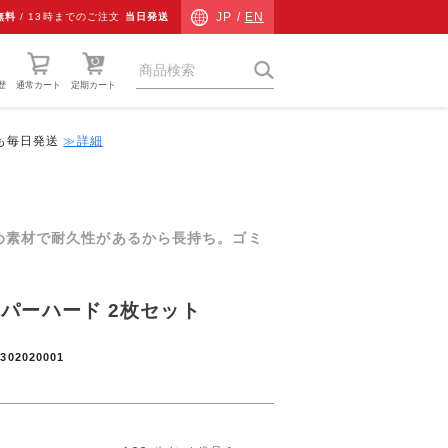
JP /
EN
無料
/
13時までのご注文
当日発送
歴
通常カート
定期カート
中も毎日発送
≫詳細
猫草
ネコ専用防災
ネコ検査キット
め素材で耐久性があるから長持ち。ゴミ
チャリティーグッズ
パーハード 2枚セット
その他
ギフト
1302020001