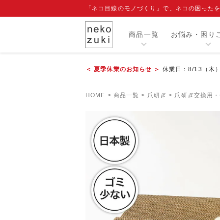
「ネコ目線のモノづくり」で、ネコの困った
商品一覧
お悩み・困り
＜ 夏季休業のお知らせ ＞
休業日：8/13（木
カテゴリー
HOME
商品一覧
爪研ぎ
爪研ぎ交換用・
人気商品
閲覧履歴
注目ワード
爪切り補助具『もふもふマスク』
エリザベスカラー
寒さ対策グッズ