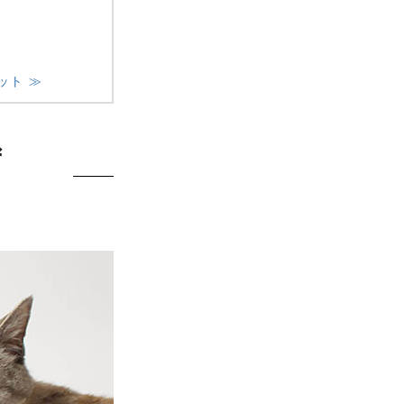
ット ≫
ず