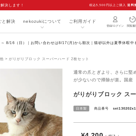
を解決します！
税込5,500円以上ご購入
送料
ごと解決
nekozukiについて
ご利用ガイド
登録/ログイン
閲覧履
）～ 8/16（日）｜お問い合わせは8/17(月)から順次｜猫砂以外は夏季休暇
猫砂・トイレ用品
お手入れ用品
爪研ぎ
キャリー
他
がりがりブロック スーパーハード 2枚セット
介護用品
おもちゃ
通常の爪とぎより、さらに堅
が少ないので掃除が楽。国産
室内用品
首輪
がりがりブロック スー
ベッド・マット
オーナーグッズ
食器
キャットフード
日本製
商品番号
set130202x
¥
4,200