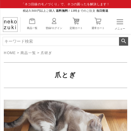
「ネコ目線のモノづくり」で、ネコの困ったを解決します！
税込5,500円以上ご購入
送料無料
/
13時までのご注文
当日発送
商品一覧
登録/ログイン
定期カート
通常カート
メニュー
HOME
商品一覧
爪研ぎ
爪とぎ