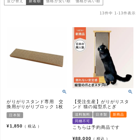
並び替え
新着順
価格が安い順
価格が高い順
13
件中
1
-
13
件表示
がりがりスタンド専用 交
【受注生産】がりがりスタ
換用がりがりブロック 1枚
ンド 猫の縦型爪とぎ
送料無料
日本製
新商品
日本製
同梱不可
¥
1,850
税込
こちらは予約商品です
¥
88,000
税込