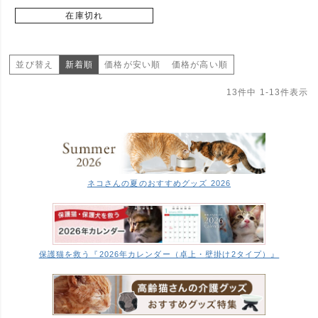
在庫切れ
並び替え
新着順
価格が安い順
価格が高い順
13
件中
1
-
13
件表示
ネコさんの夏のおすすめグッズ 2026
保護猫を救う『2026年カレンダー（卓上・壁掛け2タイプ）』