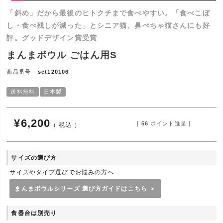
「斜め」だから最後のヒトクチまで食べやすい。「食べこぼ
し・食べ残しが減った」とシニア猫、鼻ぺちゃ猫さんにも好
評。グッドデザイン賞受賞
まんまボウル ごはん用S
商品番号
set120106
送料無料
日本製
¥
6,200
[
56
ポイント進呈 ]
税込
サイズの選び方
サイズやタイプ選びでお悩みの方へ
まんまボウルシリーズ 選び方ガイドはこちら ＞
食器台は別売り