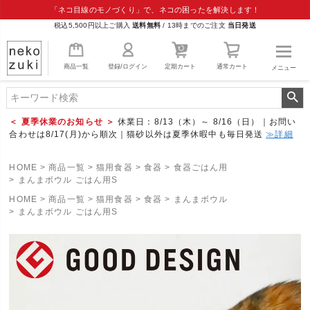
「ネコ目線のモノづくり」で、ネコの困ったを解決します！
税込5,500円以上ご購入
送料無料
/
13時までのご注文
当日発送
商品一覧
登録/ログイン
定期カート
通常カート
メニュー
＜ 夏季休業のお知らせ ＞
休業日：8/13（木）～ 8/16（日）｜お問い
合わせは8/17(月)から順次｜猫砂以外は夏季休暇中も毎日発送
≫詳細
HOME
商品一覧
猫用食器
食器
食器ごはん用
まんまボウル ごはん用S
HOME
商品一覧
猫用食器
食器
まんまボウル
まんまボウル ごはん用S