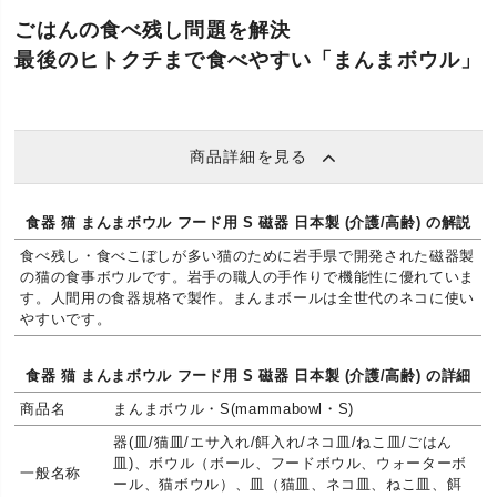
ごはんの食べ残し問題を解決
最後のヒトクチまで食べやすい「まんまボウル」
商品詳細を見る
食器 猫 まんまボウル フード用 S 磁器 日本製 (介護/高齢) の解説
食べ残し・食べこぼしが多い猫のために岩手県で開発された磁器製
の猫の食事ボウルです。岩手の職人の手作りで機能性に優れていま
す。人間用の食器規格で製作。まんまボールは全世代のネコに使い
やすいです。
食器 猫 まんまボウル フード用 S 磁器 日本製 (介護/高齢) の詳細
商品名
まんまボウル・S(mammabowl・S)
器(皿/猫皿/エサ入れ/餌入れ/ネコ皿/ねこ皿/ごはん
皿)、ボウル（ボール、フードボウル、ウォーターボ
一般名称
ール、猫ボウル）、皿（猫皿、ネコ皿、ねこ皿、餌