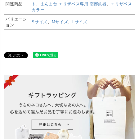
て
現象は磁器の素材・工程の特性によるもので、不良
関連商品
ト
、
まんま台 エリザベス専用 南部鉄器
、
エリザベス
品ではございません。ご理解の上お買い求めくださ
カラー
い。
バリエーシ
Sサイズ
、
Mサイズ
、
Lサイズ
温かい食器を水に浸けたり、冷えた食器を温まった
ョン
ご注意くだ
オーブンに入れたり、急激な温度変化はお避けくだ
さい
さい。
安全上のお
食洗機・レンジ(可)、オーブン(直火不可)
知らせ
磁器の内部に傾斜（ななめ/角度）をつけ、フードが
内側に寄るようにし猫が食べやすい工夫を施しまし
機能
た。こぼれにくい返し付きで食べこぼしを防止しま
す。陶器と違い、磁器は薬品の浸透の心配がありま
せん。
清潔な磁器製の食器です。ペット(猫の 犬の)健康を
気遣う飼い主さんへオススメです。猫さんの食べ残
し防止になる傾斜設計＆こぼれない返し付きで、鼻
ぺちゃさん、高齢猫、介護用にもぴったり。表面は
傷つきにくい磁器製なので衛生的で毎日のごはんも
安心。実際に動物病院で使用されており、獣医師も
推奨する信頼の品質です。職人製の丁寧な作りと日
特徴
本製の安心感も魅力。丈夫だから長く使える安心素