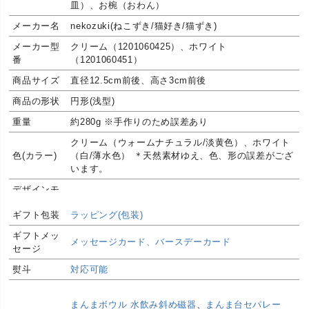
皿）、お椀（おわん）
メーカー名
nekozuki(ねこずき/猫好き/猫ずき)
メーカー型
クリーム（1201060425）、ホワイト
番
（1201060451）
商品サイズ
直径12.5cm前後、高さ3cm前後
商品の形状
円形(浅型)
重量
約280g ※手作りのため誤差あり
クリーム（ウォームナチュラル/淡黄色）、ホワイト
色(カラー)
（白/薄水色） ＊天然素材ゆえ、色、形の誤差がござ
います。
デザインモ
シンプル、上品
チーフ
ギフト包装
ラッピング(包装)
デザインイ
おしゃれ(オシャレ/お洒落)、デザイン(モダン/スタイ
ギフトメッ
メージ
リッシュ)、高級(上質/高品質)
メッセージカード、バースデーカード
セージ
生産国
日本製(国産)
熨斗
対応可能
一見、不良品と思われる商品もございますが手作業
による物や素材の成分や気候の影響により生じる物
品質に関し
で、これらを取り除くことはできません。 こうした
まんまボウル 水飲み斜め磁器
、
まんま台セパレー