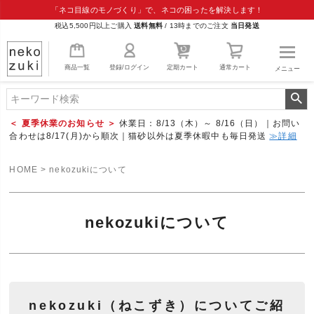
「ネコ目線のモノづくり」で、ネコの困ったを解決します！
税込5,500円以上ご購入
送料無料
/
13時までのご注文
当日発送
商品一覧
登録/ログイン
定期カート
通常カート
メニュー
＜ 夏季休業のお知らせ ＞
休業日：8/13（木）～ 8/16（日）｜お問い
合わせは8/17(月)から順次｜猫砂以外は夏季休暇中も毎日発送
≫詳細
HOME
nekozukiについて
nekozukiについて
nekozuki（ねこずき）についてご紹