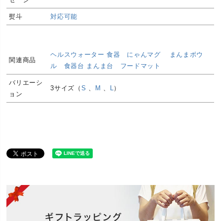
熨斗
対応可能
ヘルスウォーター 食器
にゃんマグ
まんまボウ
関連商品
ル
食器台 まんま台
フードマット
バリエーシ
3サイズ（
S
、
M
、
L
）
ョン