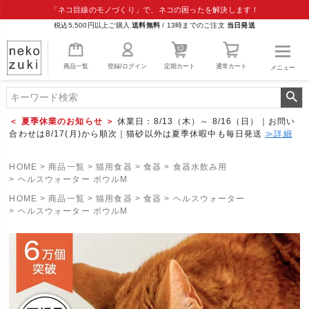
「ネコ目線のモノづくり」で、ネコの困ったを解決します！
税込5,500円以上ご購入
送料無料
/
13時までのご注文
当日発送
商品一覧
登録/ログイン
定期カート
通常カート
メニュー
＜ 夏季休業のお知らせ ＞
休業日：8/13（木）～ 8/16（日）｜お問い
合わせは8/17(月)から順次｜猫砂以外は夏季休暇中も毎日発送
≫詳細
HOME
商品一覧
猫用食器
食器
食器水飲み用
ヘルスウォーター ボウルM
HOME
商品一覧
猫用食器
食器
ヘルスウォーター
ヘルスウォーター ボウルM