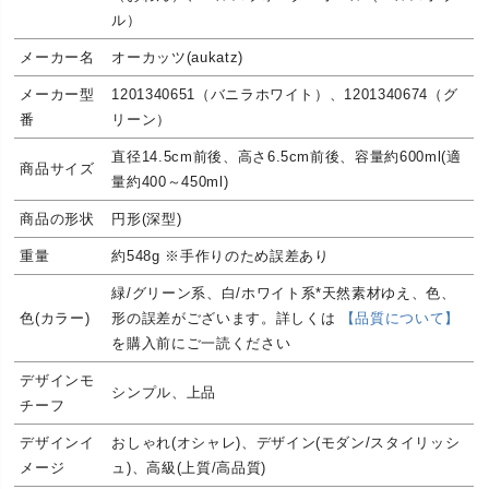
ル）
メーカー名
オーカッツ(aukatz)
メーカー型
1201340651（バニラホワイト）、1201340674（グ
番
リーン）
直径14.5cm前後、高さ6.5cm前後、容量約600ml(適
商品サイズ
量約400～450ml)
商品の形状
円形(深型)
重量
約548g ※手作りのため誤差あり
緑/グリーン系、白/ホワイト系*天然素材ゆえ、色、
色(カラー)
形の誤差がございます。詳しくは
【品質について】
を購入前にご一読ください
デザインモ
シンプル、上品
チーフ
デザインイ
おしゃれ(オシャレ)、デザイン(モダン/スタイリッシ
メージ
ュ)、高級(上質/高品質)