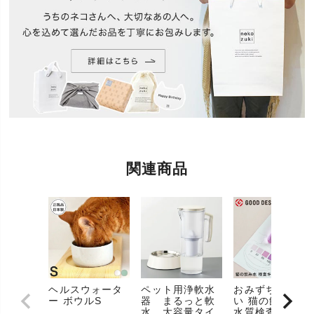
関連商品
ヘルスウォータ
ペット用浄軟水
おみずちょうだ
ー ボウルS
器 まるっと軟
い 猫の飲み水の
水 大容量タイ
水質検査キット