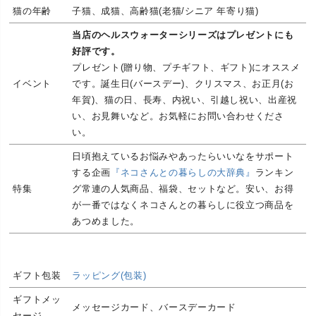
猫の年齢
子猫、成猫、高齢猫(老猫/シニア 年寄り猫)
当店のヘルスウォーターシリーズはプレゼントにも
好評です。
プレゼント(贈り物、プチギフト、ギフト)にオススメ
イベント
です。誕生日(バースデー)、クリスマス、お正月(お
年賀)、猫の日、長寿、内祝い、引越し祝い、出産祝
い、お見舞いなど。お気軽にお問い合わせくださ
い。
日頃抱えているお悩みやあったらいいなをサポート
する企画
『ネコさんとの暮らしの大辞典』
ランキン
特集
グ常連の人気商品、福袋、セットなど。安い、お得
が一番ではなくネコさんとの暮らしに役立つ商品を
あつめました。
ギフト包装
ラッピング(包装)
ギフトメッ
メッセージカード、バースデーカード
セージ