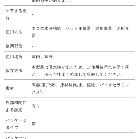
傷める事があります。
ケアする部
-
分
ネコの水分補給、ペット用食器、猫用食器、犬用食
使用方法
器
使用部位
-
使用場所
室内、室外
本製品は吸水性があるため、ご使用後汚れを早く落
保存方法
とし、洗った後よく乾燥して収納してください。
陶器(瀬戸焼)、原材料(粘土、鉱物、バイオセラミッ
素材
クス)
外部機関に
有り
よる認定
パッケージ
箱
タイプ
パッケージ