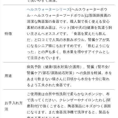
で洗いやすく清潔。
ヘルスウォーターシリーズ
(ヘルスウォーターボウ
ル・ヘルスウォーターフードボウル)は獣医師推薦の
清潔な陶器製の食器です。職人製で長く使える安心
素材の水飲み器は、ペット(猫や犬の)健康を気遣う飼
特徴
い主さんへオススメです。「食器を変えたら飲ん
だ」と口コミで人気の水飲みボウル。腎臓ケアが気
になるシニア猫にもおすすめです。「飲むようにな
った」との声も多く、飲水量を増やすアイテムとし
て注目されています。
病気予防（健康/脱水対策/介護用）、腎臓（腎不全/
腎臓ケア/尿石/尿路結石対策）への負担を軽減。水を
用途
あまり飲まない猫さんに日頃から水分を十分に取れ
るよう工夫された食器です。
ご使用後は台所中性洗剤で柔らかなスポンジか、布
で洗ってください。クレンザーやナイロンたわし(研
お手入れ方
磨剤付)で強くこすると、陶器製品にキズがつく原因
法
になります。また食器洗浄機で洗浄すると、製品を