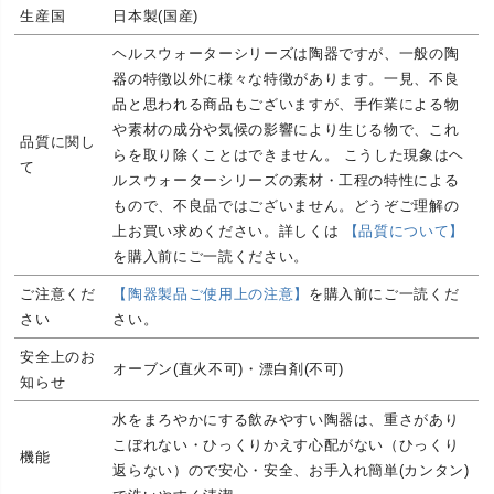
生産国
日本製(国産)
ヘルスウォーターシリーズは陶器ですが、一般の陶
器の特徴以外に様々な特徴があります。一見、不良
品と思われる商品もございますが、手作業による物
や素材の成分や気候の影響により生じる物で、これ
品質に関し
らを取り除くことはできません。 こうした現象はヘ
て
ルスウォーターシリーズの素材・工程の特性による
もので、不良品ではございません。どうぞご理解の
上お買い求めください。詳しくは
【品質について】
を購入前にご一読ください。
ご注意くだ
【陶器製品ご使用上の注意】
を購入前にご一読くだ
さい
さい。
安全上のお
オーブン(直火不可)・漂白剤(不可)
知らせ
水をまろやかにする飲みやすい陶器は、重さがあり
こぼれない・ひっくりかえす心配がない（ひっくり
機能
返らない）ので安心・安全、お手入れ簡単(カンタン)