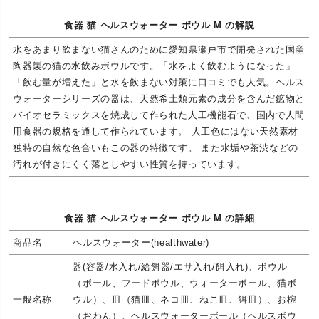
食器 猫 ヘルスウォーター ボウル M の解説
水をあまり飲まない猫さんのために愛知県瀬戸市で開発された国産
陶器製の猫の水飲みボウルです。「水をよく飲むようになった」
「飲む量が増えた」と水を飲まない対策に口コミでも人気。ヘルス
ウォーターシリーズの器は、天然希土類元素の成分を含んだ鉱物と
バイオセラミックスを焼成して作られた人工機能石で、国内で人間
用食器の規格を通して作られています。 人工色にはない天然素材
独特の自然な色合いもこの器の特徴です。 また水垢や茶渋などの
汚れが付きにくく落としやすい性質を持っています。
食器 猫 ヘルスウォーター ボウル M の詳細
商品名
ヘルスウォーター(healthwater)
器(容器/水入れ/給餌器/エサ入れ/餌入れ)、ボウル
（ボール、フードボウル、ウォーターボール、猫ボ
一般名称
ウル）、皿（猫皿、ネコ皿、ねこ皿、餌皿）、お椀
（おわん）、ヘルスウォーターボール（ヘルスボウ