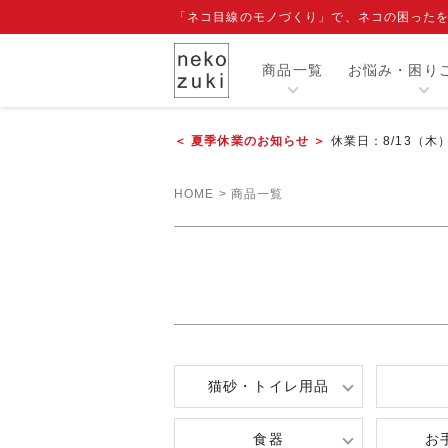
「ネコ目線のモノづくり」で、ネコの困った
商品一覧
お悩み・困り
＜ 夏季休業のお知らせ ＞
休業日：8/13（木
カテゴリー
HOME
商品一覧
人気商品
閲覧履歴
注目ワード
爪切り補助具『もふもふマスク』
エリザベスカラー
寒さ対策グッズ
猫砂・トイレ用品
食器
お