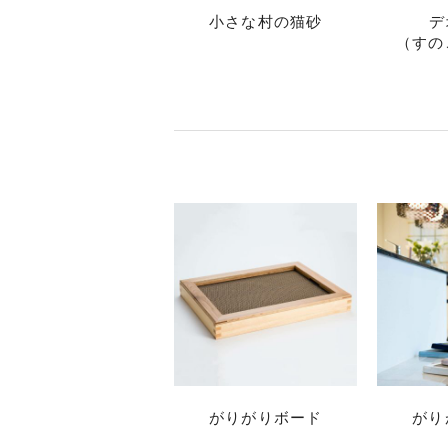
小さな村の猫砂
デ
（すの
がりがりボード
がり