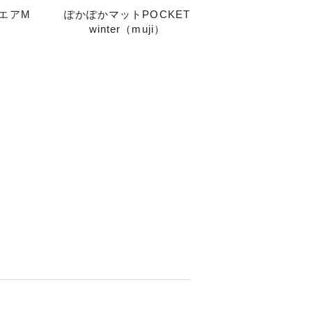
クエアM
ぽかぽかマットPOCKET
winter（muji）