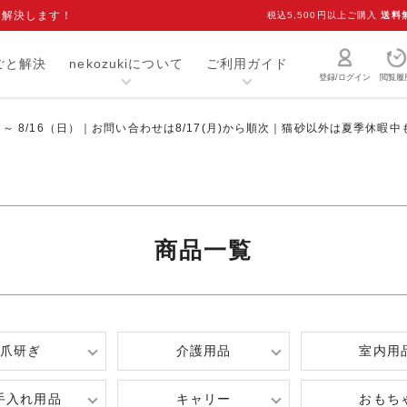
を解決します！
税込5,500円以上ご購入
送料
ごと解決
nekozukiについて
ご利用ガイド
登録/ログイン
閲覧履
）～ 8/16（日）｜お問い合わせは8/17(月)から順次｜猫砂以外は夏季休暇
猫砂・トイレ用品
お手入れ用品
爪研ぎ
キャリー
介護用品
おもちゃ
商品一覧
室内用品
首輪
ベッド・マット
オーナーグッズ
食器
キャットフード
爪研ぎ
介護用品
室内用
手入れ用品
キャリー
おもち