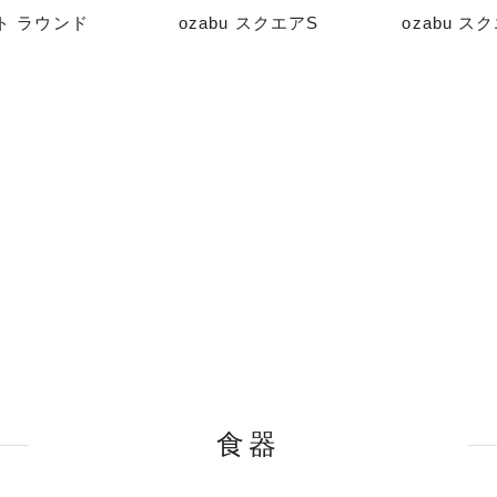
ト ラウンド
ozabu スクエアS
ozabu ス
食器