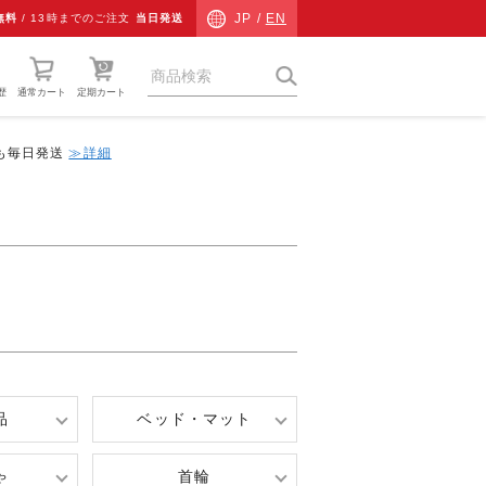
JP /
EN
無料
/
13時までのご注文
当日発送
歴
通常カート
定期カート
中も毎日発送
≫詳細
猫草
ネコ専用防災
ネコ検査キット
チャリティーグッズ
その他
ギフト
品
ベッド・マット
ゃ
首輪