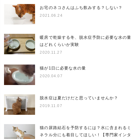
当店のヘルスウォーターシリーズはプレゼントにも
お宅のネコさんはふち飲みする？しない？
好評です。
2021.06.24
プレゼント(贈り物、ギフト)にオススメです。誕生日
贈り物
(バースデー)、クリスマス、お正月、猫の日、長寿、
内祝い、引越し祝い、出産祝い、お見舞いなど。お
気軽にお問い合わせください。
暖房で乾燥する冬、脱水症予防に必要な水の量
日頃抱えているお悩みやあったらいいなをサポート
はどれくらいか実験
する企画『ネコさんとの暮らしの大辞典』ランキン
2020.11.27
特集
グ常連の人気商品、福袋、セットなど。安い、お得
が一番ではなくネコさんとの暮らしに役立つ商品を
あつめました。
猫が1日に必要な水の量
2020.04.07
脱水症は夏だけだと思っていませんか？
2019.11.07
猫の尿路結石を予防するには？水に含まれるミ
ネラル分にも着目してほしい！【専門家インタ