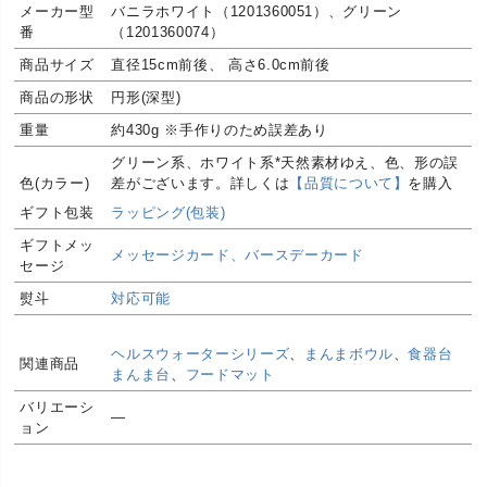
メーカー型
バニラホワイト（1201360051）、グリーン
番
（1201360074）
商品サイズ
直径15cm前後、 高さ6.0cm前後
商品の形状
円形(深型)
重量
約430g ※手作りのため誤差あり
グリーン系、ホワイト系*天然素材ゆえ、色、形の誤
色(カラー)
差がございます。詳しくは
【品質について】
を購入
前にご一読ください
ギフト包装
ラッピング(包装)
デザインモ
ギフトメッ
シンプル、上品
メッセージカード、バースデーカード
チーフ
セージ
デザインイ
おしゃれ(オシャレ/お洒落)、デザイン(モダン/スタイ
熨斗
対応可能
メージ
リッシュ)、高級(上質/高品質)
生産国
日本製(国産)
ヘルスウォーターシリーズ
、
まんまボウル
、
食器台
関連商品
まんま台
、
フードマット
ヘルスウォーターは陶器ですが、一般の陶器の特徴
以外に様々な特徴があります。一見、不良品と思わ
バリエーシ
れる商品もございますが、手作業による物や素材の
―
ョン
成分や気候の影響により生じる物で、これらを取り
品質に関し
除くことはできません。こうした現象はヘルスウォ
て
ーターシリーズの素材・工程の特性によるもので、