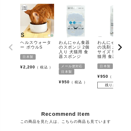
腎臓ケア/尿石/尿路結石対策）への負担を軽減。水を
用途
あまり飲まない猫さんに日頃から水分を十分に取れ
るよう工夫された食器です。
ご使用後は台所中性洗剤で柔らかなスポンジか、布
で洗ってください。クレンザーやナイロンたわし(研
お手入れ方
磨剤付)で強くこすると、陶器製品にキズがつく原因
法
になります。また食器洗浄機で洗浄すると、製品を
ヘルスウォータ
わんにゃん食器
わんにゃん食器
ー ボウルS
のスポンジ 2個
の洗剤 お試し用
傷める事があります。
入り 犬猫用 食
サイズ 50ml 犬
ケアする部
器スポンジ
猫用 食器用洗剤
日本製
-
分
メール便対応
日本製
¥
2,200
税込
ネコの水分補給、ペット用食器、猫用食器、犬用食
日本製
使用方法
器
¥
950
税込
¥
950
税込
使用場所
室内、室外
残りわずか
本製品は吸水性があるため、ご使用後汚れを早く落
保存方法
とし、洗った後よく乾燥して収納してください。
陶器(瀬戸焼)、原材料(粘土、鉱物、バイオセラミッ
素材
Recommend Item
クス)
この商品を見た人は、こちらの商品も見ています
外部機関に
有り
よる認定