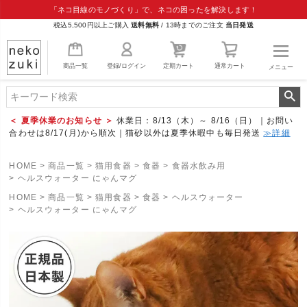
「ネコ目線のモノづくり」で、ネコの困ったを解決します！
税込5,500円以上ご購入
送料無料
/
13時までのご注文
当日発送
商品一覧
登録/ログイン
定期カート
通常カート
メニュー
＜ 夏季休業のお知らせ ＞
休業日：8/13（木）～ 8/16（日）｜お問い
合わせは8/17(月)から順次｜猫砂以外は夏季休暇中も毎日発送
≫詳細
HOME
商品一覧
猫用食器
食器
食器水飲み用
ヘルスウォーター にゃんマグ
HOME
商品一覧
猫用食器
食器
ヘルスウォーター
ヘルスウォーター にゃんマグ