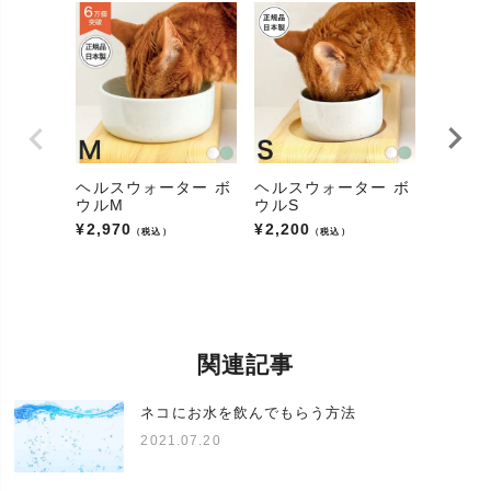
パッケージ
箱
タイプ
パッケージ
1
商品数
配送
宅配便
送料
地域により異なります
ヘルスウォーター ボ
ヘルスウォーター ボ
ヘルス
カテゴリ
食器
ウルM
ウルS
ードボ
猫用品、猫グッズ、猫雑貨、猫アイテム、猫用具、
¥
2,970
¥
2,200
¥
2,530
（税込）
（税込）
大分類
ペット用品、アイテム、小物、インテリア
販売
通販(ネットショップ)、カタログ、専門店
対象の動物
(アニマル/
猫、ねこ、ネコ、愛猫、キャット
ペット)
関連記事
鼻が低い短頭種から短毛種、長毛種などすべての猫
猫種
種
ネコにお水を飲んでもらう方法
2021.07.20
体の大きさ
小型、中型、大型
猫の年齢
子猫、成猫、高齢猫(老猫/シニア猫/年寄り猫)