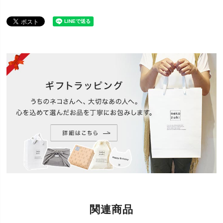
不良品ではございません。どうぞご理解の上お買い
求めください。詳しくは
【品質について】
を購入前
にご一読ください。
ご注意くだ
【陶器製品ご使用上の注意】
を購入前にご一読くだ
さい
さい。
安全上のお
オーブン(直火不可)・漂白剤(不可)
知らせ
水をまろやかにする飲みやすい陶器は、重さがあり
こぼれない・ひっくりかえす心配がない（ひっくり
機能
返らない）ので安心・安全、お手入れ簡単(カンタン)
で洗いやすく清潔。
ヘルスウォーターシリーズ
(ヘルスウォーターボウ
ル・ヘルスウォーターフードボウル)は獣医師推薦の
清潔な陶器製の食器です。職人製で長く使える安心
素材の水飲み器は、ペット(猫や犬の)健康を気遣う飼
特徴
い主さんへオススメです。「食器を変えたら飲ん
だ」と口コミで人気の水飲みボウル。腎臓ケアが気
になるシニア猫にもおすすめです。「飲むようにな
った」との声も多く、飲水量を増やすアイテムとし
関連商品
て注目されています。
病気予防（健康/脱水対策/介護用）、腎臓（腎不全/