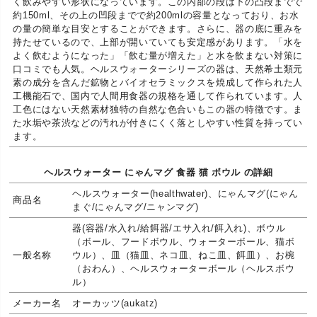
く飲みやすい形状になっています。この内部の段は下の凸段までで
約150ml、その上の凹段までで約200mlの容量となっており、お水
の量の簡単な目安とすることができます。さらに、器の底に重みを
持たせているので、上部が開いていても安定感があります。「水を
よく飲むようになった」「飲む量が増えた」と水を飲まない対策に
口コミでも人気。ヘルスウォーターシリーズの器は、天然希土類元
素の成分を含んだ鉱物とバイオセラミックスを焼成して作られた人
工機能石で、国内で人間用食器の規格を通して作られています。人
工色にはない天然素材独特の自然な色合いもこの器の特徴です。ま
た水垢や茶渋などの汚れが付きにくく落としやすい性質を持ってい
ます。
ヘルスウォーター にゃんマグ 食器 猫 ボウル の詳細
ヘルスウォーター(healthwater)、にゃんマグ(にゃん
商品名
まぐ/にゃんマグ/ニャンマグ)
器(容器/水入れ/給餌器/エサ入れ/餌入れ)、ボウル
（ボール、フードボウル、ウォーターボール、猫ボ
一般名称
ウル）、皿（猫皿、ネコ皿、ねこ皿、餌皿）、お椀
（おわん）、ヘルスウォーターボール（ヘルスボウ
ル）
メーカー名
オーカッツ(aukatz)