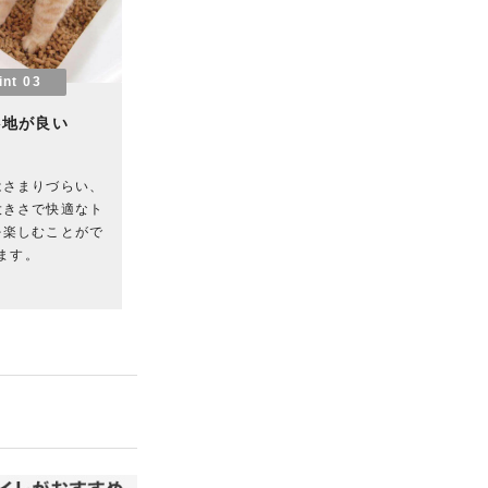
int 03
心地が良い
はさまりづらい、
大きさで快適なト
を楽しむことがで
ます。