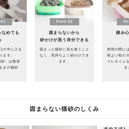
 01
Point 02
Po
をなめても
固まらないから
踏み
心
砂かけが思う存分できる
口の中に入る
固まった猫砂に気を使うこと
肉球の間に
ります。
なく、気持ちよく砂かけでき
程よい粒の
猫砂」は無添
ます。
イレタイム
ままの猫砂
き
固まらない猫砂のしくみ