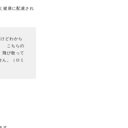
く健康に配慮され
たけどわから
。 こちらの
 飛び散って
せん。（ロミ
ます。