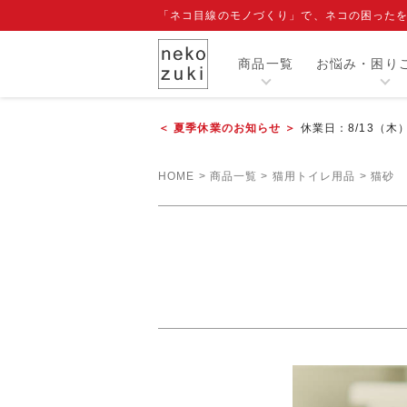
「ネコ目線のモノづくり」で、ネコの困った
商品一覧
お悩み・困り
＜ 夏季休業のお知らせ ＞
休業日：8/13（木
カテゴリー
HOME
商品一覧
猫用トイレ用品
猫砂
人気商品
閲覧履歴
注目ワード
爪切り補助具『もふもふマスク』
エリザベスカラー
寒さ対策グッズ