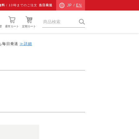
JP /
EN
無料
/
13時までのご注文
当日発送
歴
通常カート
定期カート
中も毎日発送
≫詳細
猫草
ネコ専用防災
ネコ検査キット
チャリティーグッズ
その他
ギフト