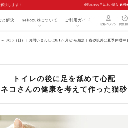
を解決します！
税込5,500円以上ご購入
送料
ごと解決
nekozukiについて
ご利用ガイド
登録/ログイン
閲覧履
）～ 8/16（日）｜お問い合わせは8/17(月)から順次｜猫砂以外は夏季休暇
猫砂・トイレ用品
お手入れ用品
爪研ぎ
キャリー
介護用品
おもちゃ
トイレの後に足を舐めて心配
室内用品
首輪
ネコさんの健康を考えて作った猫砂
ベッド・マット
オーナーグッズ
食器
キャットフード