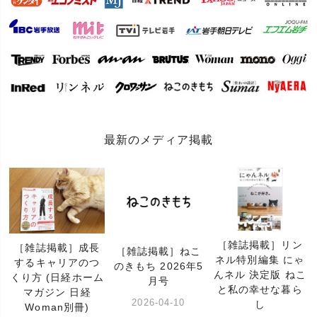
最新のメディア掲載
［雑誌掲載］リン
［雑誌掲載］成長
［雑誌掲載］ねこ
ネル特別編集 にゃ
するキャリアのつ
のきもち 2026年5
んネル 決定版 ねこ
くり方 (日経ホーム
月号
と私の幸せな暮ら
マガジン 日経
2026-04-10
し
Woman別冊)