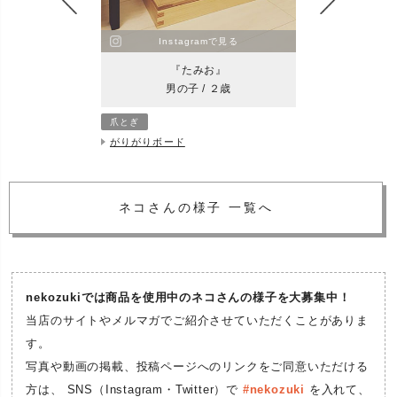
mで見る
Instagramで見る
Ins
君』
『たみお』
『ジ
５ヶ月
男の子 / ２歳
男の
爪とぎ
食器
がりがりボード
まんま台ラウ
ネコさんの様子 一覧へ
nekozukiでは商品を使用中のネコさんの様子を大募集中！
当店のサイトやメルマガでご紹介させていただくことがありま
す。
写真や動画の掲載、投稿ページへのリンクをご同意いただける
方は、
SNS（Instagram・Twitter）で
#nekozuki
を入れて、