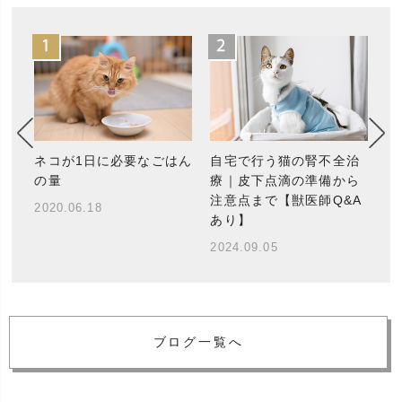
猫
ゃ
ネコが1日に必要なごはん
自宅で行う猫の腎不全治
ひ
は
の量
療｜皮下点滴の準備から
状
注意点まで【獣医師Q&A
2020.06.18
監
あり】
20
2024.09.05
ブログ一覧へ