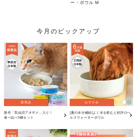
ー・ボウル M
今月のピックアップ
新商品
おすすめ
新作「気仙沼アオザメ」入り！
[夏の水分補給]よく水を飲むと好評のヘ
食べ比べ5種セット
ルスウォーターボウル