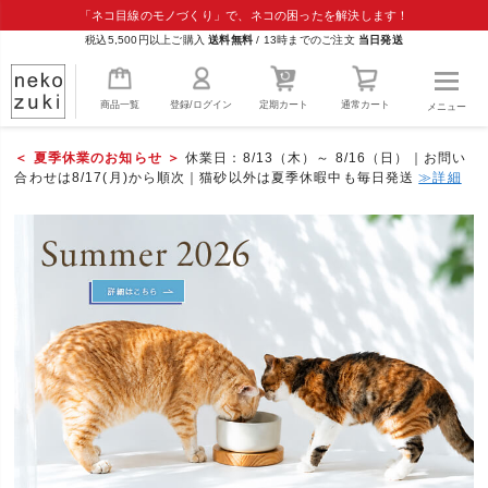
「ネコ目線のモノづくり」で、ネコの困ったを解決します！
税込5,500円以上ご購入
送料無料
/
13時までのご注文
当日発送
商品一覧
登録/ログイン
定期カート
通常カート
メニュー
＜ 夏季休業のお知らせ ＞
休業日：8/13（木）～ 8/16（日）｜お問い
合わせは8/17(月)から順次｜猫砂以外は夏季休暇中も毎日発送
≫詳細